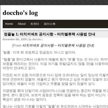
doccho's log
Home
About
트위터
페이스북
정줄놓 1; 터치커넥트 공지사항 – 터치밸류팩 사용법 안내
November 6th, 2008 | by doccho |
[From
터치커넥트 공지사항 – 터치밸류팩 사용법 안내
]
‘탈출’. 이게 뭐 초등학교 정글짐도 아니고 말이야.
“탈출”을 한다고해서 사용자가 애플에 뭔가 ‘죄’를 짓는 건 아니다. 하
보증을 깨뜨리는 것이다. 이걸 자기들 유틸(같지도 않을 것)을 사용하
버젓이 안내하고 있다.
이찬진 씨가 요즘 아이폰으로 다시 입에 오르내리는 일이 있는데 이렇
하면 곤란하지 않을까. 애플하고 뭔가 엮어보고 싶은 마음이 있을까 모
있다해도 애플이 이런 기업하고 무릎을 맞댈 일이 있을까 싶다.
각광받을 휴대 단말기와 사업(비지니스)을 연결하는 중간자 역할을 하
본데, 본디 중간자, 브로커 등등은 정확히 일을 해야 하는 법이 아닌가.
확성이 생명 아니냐는 말이다.
빛나는 사업의 기회를 이렇게 “탈출”로 유도하면서 시작하는 사업이라면