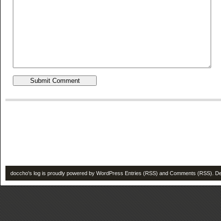
doccho's log is proudly powered by
WordPress
Entries (RSS)
and
Comments (RSS)
. D