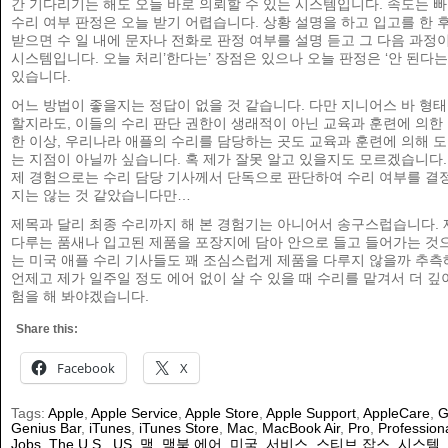
간 기다리기는 해도 오늘 바로 의뢰할 수 있는 시스템입니다. 속도는 빠
수리 여부 판정은 오늘 받기 어렵습니다. 상황 설명을 하고 입고를 한 
받으면 수 일 내에 문자나 전화로 판정 여부를 설명 듣고 그 다음 과정
시스템입니다. 오늘 처리’한다는’ 장점은 있으나 오늘 판정은 ‘안 된다는
있습니다.
어느 방법이 좋을지는 정답이 없을 것 같습니다. 다만 지니어스 바 형
할지라도, 이들의 수리 판단 권한이 생래적이 아닌 교육과 훈련에 의한
한 이상, 우리나라 애플의 수리를 담당하는 곳도 교육과 훈련에 의해 도
는 지점이 아닐까 싶습니다. 혹 제가 잘못 알고 있을지도 모르겠습니다
제 경험으로는 수리 담당 기사께서 단독으로 판단하여 수리 여부를 결
지는 않는 것 같았습니다만…
제목과 달리 최종 수리까지 해 본 경험기는 아니어서 송구스럽습니다. 
다루는 품새나 입고된 제품을 포장지에 담아 안으로 들고 들어가는 것
는 미국 애플 수리 기사들도 꽤 조심스럽게 제품을 다루지 않을까 추측
언제고 제가 일주일 정도 에어 없이 살 수 있을 때 수리를 맡겨서 더 깊
험을 해 봐야겠습니다.
Share this:
Facebook
X
Tags:
Apple
,
Apple Service
,
Apple Store
,
Apple Support
,
AppleCare
,
G
Genius Bar
,
iTunes
,
iTunes Store
,
Mac
,
MacBook Air
,
Pro
,
Profession
Jobs
,
The U.S.
,
US
,
맥
,
맥북 에어
,
미국
,
서비스
,
스티브 잡스
,
시스템
,