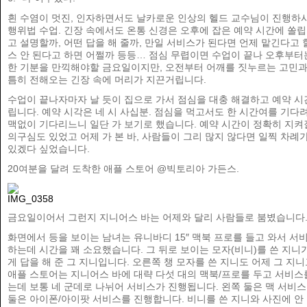
흰 수염이 멋진, 인자하면서도 날카로운 인상의 헬드 교수님이 진행하
행위법 수업. 긴장 속에서도 온통 신경은 오후에 잡은 예약 시간에 쏠립
고 설명할까, 어떤 답을 해 줄까, 만일 서비스가 된다면 언제 맡긴다고 
스 안 된다고 하면 어쩔까 등등… 점심 무렵이면 수업이 끝나 오후부터
한 기분을 만끽해야할 금요일이지만, 오전부터 어깨를 짓누르는 고민과
틈히 전해오는 긴장 속에 머리가 지끈거립니다.
수업이 끝나자마자 날 듯이 집으로 가서 점심을 대충 해결하고 예약 시
립니다. 예약 시각은 네 시 사십분. 점심을 먹고서도 한 시간여를 기다
맥없이 기다리느니 일단 가 보기로 했습니다. 예약 시간이 정확히 지켜
의구심도 있었고 어제 가 본 바, 사람들이 그리 많지 않다면 일찍 차례가
있겠다 싶었습니다.
20여분을 달려 도착한 애플 스토어 @빅토리아 가든스.
금요일이어서 그런지 지니어스 바는 어제와 달리 사람들로 붐볐습니다
화면에서 등을 보이는 남녀는 유니바디 15″ 맥북 프로를 들고 와서 서
하는데 시간을 꽤 소요했습니다. 그 뒤로 보이는 모자(비니)를 쓴 지니
게 답을 해 준 그 지니입니다. 오른쪽 챙 모자를 쓴 지니도 어제 그 지니
애플 스토어는 지니어스 바에 대략 다섯 대의 맥북/프로를 두고 서비스
는데 보통 네 군데로 나뉘어 서비스가 진행됩니다. 왼쪽 둘은 맥 서비스
둘은 아이폰/아이팟 서비스를 진행합니다. 비니를 쓴 지니와 사진에 안