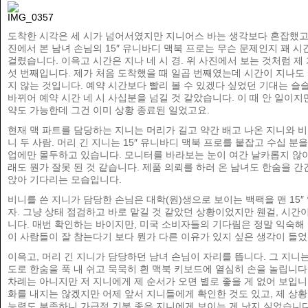
도착한 시각은 세 시가 넘어서였지만 지니어스 바는 생각보다 혼잡했고
진에서 본 남녀 손님의 15″ 유니바디 맥북 프로는 무슨 문제인지 꽤 시
걸렸습니다. 이윽고 시간은 지나 네 시 경. 위 사진에서 보는 것처럼 제
섯 번째입니다. 제가 처음 도착했을 때 일곱 번째였는데 시간이 지나도
지 않는 것입니다. 예약 시간보다 빨리 볼 수 있겠다 싶었던 기대는 슬
바뀌어 예약 시간 네 시 사십분을 넘길 것 같았습니다. 이 때 안 일이지
약도 가능한데 그건 이미 상황 종료된 일었고요.
현재 맥 파트를 담당하는 지니는 머리가 길고 약간 배고 나온 지니와 비
니 두 사람. 머리 긴 지니는 15″ 유니바디 맥북 프로를 붙잡고 수십 분을
업에만 몰두하고 있습니다. 모니터를 바라보는 눈이 여간 날카롭지 않
래도 뭔가 잘못 된 것 같습니다. 제품 의뢰를 하러 온 남녀도 한숨을 간
앉아 기다리는 모습입니다.
비니를 쓴 지니가 담당한 손님은 대학(원)생으로 보이는 백팩을 맨 15″
자. 그냥 상태 점검하고 바로 맡길 것 같았던 상황이었지만 웬걸, 시간이
니다. 매번 확인하는 바이지만, 미국 소비자들의 기다림은 정말 익숙해
이 사람들이 잘 참는다기 보다 뭔가 다른 이유가 있지 싶은 생각이 들
이윽고, 머리 긴 지니가 담당하던 남녀 손님이 자리를 뜹니다. 그 지니는
도로 한숨을 푹 내 쉬고 묵묵히 흰 맥북 키보드에 열심히 손을 놀립니다.
차례는 아니지만 저 지니에게 제 순서가 오면 별로 좋을 게 없어 보입니
화를 내지는 않겠지만 어제 앞서 지니들에게 확인한 것도 있고, 제 상
능력도 부족하니 가급적 기분 좋은 지니에게 보이는 게 낫지 싶었습니다