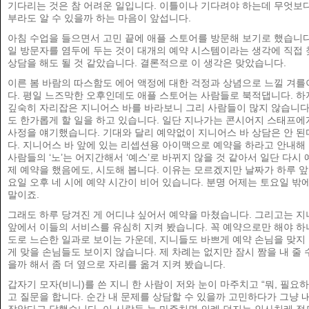
기다리는 것은 참 어려운 일입니다. 이틀이나 기다려야 하는데 무엇보다
부라도 알 수 있을까 하는 마음이 앞섭니다.
아침 수업을 들으면서 고민 끝에 애플 스토어를 방문해 보기로 했습니다
일 방문자를 염두에 두는 것이 대개의 예약 시스템이라는 생각에 직접
상담을 해도 될 것 같았습니다. 결론적으로 이 생각은 맞았습니다.
이른 봄 바람의 따스함도 에어 액정에 대한 걱정과 상념으로 느낄 겨를
다. 평일 느즈막한 오후인데도 애플 스토어는 사람들로 북적댑니다. 하
깊숙히 자리잡은 지니어스 바를 바라보니 그리 사람들이 많지 않습니다
도 한가롭게 할 일을 하고 있습니다. 일단 지나가는 콘시어지 스태프에
사정을 얘기했습니다. 기대와 달리 예약없이 지니어스 바 상담은 안 된
다. 지니어스 바 앞에 있는 리셉션용 아이맥으로 예약을 하라고 안내해 
사람들의 ‘노’는 어지간해서 ‘예스’로 바뀌지 않을 것 같아서 일단 다시 
제 예약을 했음에도, 시도해 봅니다. 이유는 모르겠지만 날짜가 하루 
요일 오후 네 시에 예약 시간이 비어 있습니다. 분명 어제는 토요일 밖
말이죠.
그래도 하루 당겨진 게 어디냐 싶어서 예약을 마쳤습니다. 그리고는 지
앞에서 이들의 서비스를 유심히 지켜 봤습니다. 꼭 예약으로만 해야 하
도로 느슨한 일과로 보이는 가운데, 지니들도 바쁘게 예약 손님을 맞지 
게 맞을 손님들도 보이지 않습니다. 제 차례는 없지만 잠시 짬을 내 줄 
을까 해서 좀 더 옆으로 자리를 옮겨 지켜 봤습니다.
갑자기 모자(비니)를 쓴 지니 한 사람이 저와 눈이 마주치고 “뭐, 필요
고 질문을 합니다. 순간 내 문제를 상담할 수 있을까 고민하다가 그냥 