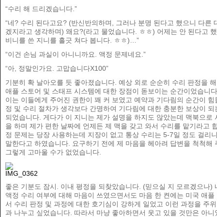
“수리 해 드리겠습니다.”
“네? 수리 된다고요? (반신반의하며, 그러나 분명 된다고 했으니 다른 
겠지라고 생각하며) 왜요?(라고 물었습니다. ㅎㅎ) 어제는 안 된다고 
비니를 쓴 지니를 흘긋 쳐다 봅니다. ㅎㅎ)…”
“이건 손님 과실이 아니니까요. 액정 문제네요.”
“아, 정말인가요. 고맙습니다X100”
기분히 확 날아오를 듯 좋아졌습니다. 예상 외로 순순히 수리 판정을 해 
애플 스토어 및 스태프 시스템에 대한 장점이 돋보이는 순간이었습니다.
이는 이들에게 주어진 권한이 꽤 커 보였고 예약과 기다림의 순간이 힘
정 및 수리 절차가 생각보다 간명하여 기다림에 대한 충분한 보상이 되
되었습니다. 게다가 이 지니는 제가 설명을 하지도 않았는데 맥북으로 
을 하며 제가 편한 날짜에 언제든 제 맥을 갖고 와서 수리를 맡기라고 합
정 문제는 당장 사용하는데 지장이 없고 통상 수리는 5-7일 정도 걸리
말한다고 하였습니다. 요구하기 전에 제 마음을 헤아려 답변을 척척해 
그렇게 고마울 수가 없었습니다.
좋은 기분도 잠시. 이내 평정을 되찾았습니다. (믿으실 지 모르겠으나)
액정 수리 여부에 대해 마음이 쓰였으면서도 마음 한 켠에는 미국 애플
서 수리 판정 및 과정에 대한 호기심이 강하게 일었고 이런 과정을 주
과 나누고 싶었습니다. 따라서 마냥 좋아하면서 웃고 있을 것만은 아니