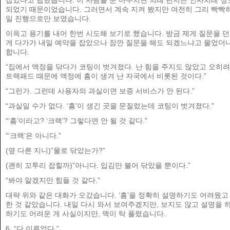
잡았다고 답했습니다. 이 사람들 눈 마주치면 의례 던지는 인사치레 정
되었기 때문이었습니다. 그러면서 계속 지켜 봤지만 여전히 그리 빡빡
일 진행으로만 보였습니다.
이윽고 용기를 내어 한번 시도해 보기로 했습니다. 방금 제게 질문을 
게 다가가 내일 예약을 잡았으나 잠깐 질문을 해도 되겠느냐고 물었더
합니다.
“집에서 액정을 닦다가 코팅이 벗겨졌다. 난 힘을 주지도 않았고 오히
트랙패드 때문에 액정에 흠이 생겨 난 자국에서 비롯된 것이다.”
“그런가. 그런데 사용자의 과실이면 보증 서비스가 안 된다.”
“과실일 수가 없다. ‘흠’이 생긴 곳을 문질렀는데 코팅이 벗겨졌다.”
“‘흠’이라고? ‘크랙’? 그렇다면 안 될 것 같다.”
“‘크랙’은 아니다.”
(옆 다른 지니)”물로 닦았는가?”
(괜히 꼬투리 잡힐까)”아니다. 입김만 불어 닦았을 뿐이다.”
“봐야 알겠지만 힘들 것 같다.”
대략 위와 같은 대화가 오갔습니다. ‘흠’을 정확히 설명하기도 어려웠고
한 것 같았습니다. 내일 다시 와서 보여주겠지만, 보지도 않고 설명을 
하기도 어려운 게 사실이지만, 맥이 탁 풀렸습니다.
6. “다 이루었다.”