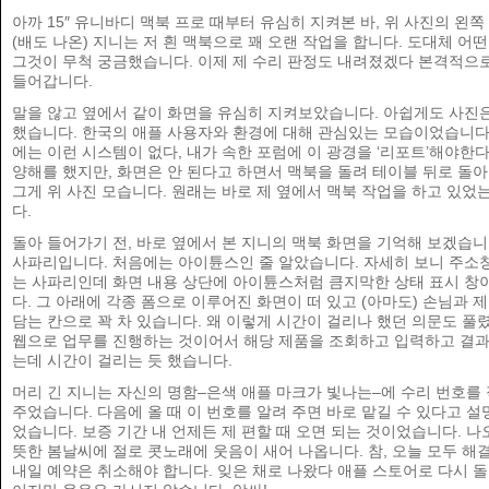
아까 15″ 유니바디 맥북 프로 때부터 유심히 지켜본 바, 위 사진의 왼쪽
(배도 나온) 지니는 저 흰 맥북으로 꽤 오랜 작업을 합니다. 도대체 어
그것이 무척 궁금했습니다. 이제 제 수리 판정도 내려졌겠다 본격적으
들어갑니다.
말을 않고 옆에서 같이 화면을 유심히 지켜보았습니다. 아쉽게도 사진은
했습니다. 한국의 애플 사용자와 환경에 대해 관심있는 모습이었습니다
에는 이런 시스템이 없다, 내가 속한 포럼에 이 광경을 ‘리포트’해야한
양해를 했지만, 화면은 안 된다고 하면서 맥북을 돌려 테이블 뒤로 돌
그게 위 사진 모습니다. 원래는 바로 제 옆에서 맥북 작업을 하고 있었
다.
돌아 들어가기 전, 바로 옆에서 본 지니의 맥북 화면을 기억해 보겠습니
사파리입니다. 처음에는 아이튠스인 줄 알았습니다. 자세히 보니 주소
는 사파리인데 화면 내용 상단에 아이튠스처럼 큼지막한 상태 표시 창
다. 그 아래에 각종 폼으로 이루어진 화면이 떠 있고 (아마도) 손님과 
담는 칸으로 꽉 차 있습니다. 왜 이렇게 시간이 걸리나 했던 의문도 풀
웹으로 업무를 진행하는 것이어서 해당 제품을 조회하고 입력하고 결
는데 시간이 걸리는 듯 했습니다.
머리 긴 지니는 자신의 명함–은색 애플 마크가 빛나는–에 수리 번호를
주었습니다. 다음에 올 때 이 번호를 알려 주면 바로 맡길 수 있다고 설
었습니다. 보증 기간 내 언제든 제 편할 때 오면 되는 것이었습니다. 나오
뜻한 봄날씨에 절로 콧노래에 웃음이 새어 나옵니다. 참, 오늘 모두 
내일 예약은 취소해야 합니다. 잊은 채로 나왔다 애플 스토어로 다시 