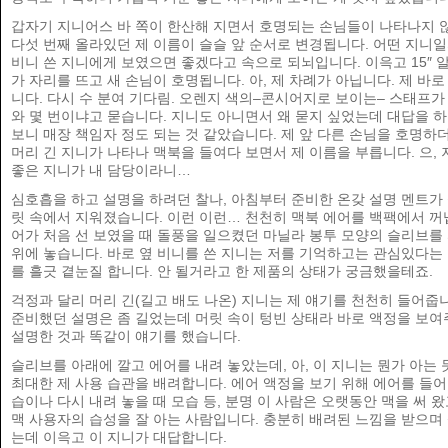
갑자기 지니어스 바 쪽이 한산해 지면서 호명되는 손님들이 나타나지 
다섯 번째 올라있던 제 이름이 슬슬 앞 순서로 변경됩니다. 어떤 지니일
비니 쓴 지니에게 보였으면 좋겠다고 속으로 되뇌입니다. 이윽고 15″ 
가 자리를 뜨고 새 손님이 호명됩니다. 아, 제 차례가 아닙니다. 제 바로
니다. 다시 수 분여 기다림. 오렌지 색의–콘시어지로 보이는– 스태프가
와 몇 번이냐고 묻습니다. 지니도 아니면서 왜 묻지 싶었는데 대답을 
보니 매장 책임자 정도 되는 것 같았습니다. 제 앞 다른 손님을 호명하
머리 긴 지니가 나타나 맥북을 들여다 보면서 제 이름을 부릅니다. 으, 
좋은 지니가 내 담당이라니…
심호흡을 하고 설명을 하려던 찰나, 아침부터 준비한 온갖 설명 멘트가
릿 속에서 지워졌습니다. 이런 이런… 천천히 맥북 에어를 백팩에서 꺼
어가 처음 선 보였을 때 돌풍을 일으켰던 마닐라 봉투 모양의 슬리브를
위에 놓습니다. 바로 옆 비니를 쓴 지니는 저를 기억하고는 관심있다는 
를 흘긋 곁눈질 합니다. 안 될거라고 한 제품의 상태가 궁금했을테죠.
걱정과 달리 머리 긴(길고 배도 나온) 지니는 제 얘기를 천천히 들어줍
준비했던 설명은 좀 길었는데 머릿 속이 텅빈 상태라 바로 액정을 보여
설명한 것과 똑같이 얘기를 했습니다.
슬리브를 아래에 깔고 에어를 내려 놓았는데, 아, 이 지니는 뭔가 아는 
최대한 제 사용 습관을 배려합니다. 에어 액정을 보기 위해 에어를 들어
습이나 다시 내려 놓을 때 모습 등, 분명 이 사람은 오랫동안 맥을 써 왔
맥 사용자의 습성을 잘 아는 사람입니다. 충분히 배려된 느낌을 받으며
는데 이윽고 이 지니가 대답합니다.