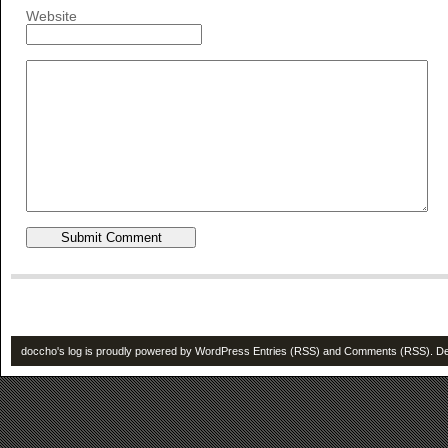
Website
doccho's log is proudly powered by
WordPress
Entries (RSS)
and
Comments (RSS)
. D