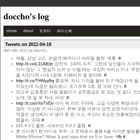
doccho's log
Home
About
트위터
페이스북
Tweets on 2011-04-19
April 18th, 2011 | by doccho |
애플, 삼성 고소. 손쉽게 베끼다가 어려움 봉착. 에휴.
#
http://t.co/L1UbEdr
강천석, 100% 지지. 그런데 당신들이 지극
마지 않는 그 '현실적 논리'는 이럴 때는 과감히 버리는구나. 주
을 지킨다면 니네 1등해. 타화타찬 좀 받아봐.
#
http://t.co/THNyy8q
홍정욱. 자사 기자들 불러 친구 매칭시켜 술
이었는데 지금은 달라졌나. 조기유학 1호, 참 오래 간다.
#
외교부 김종훈은 사람 됨됨이가 공무원급은 못 되는 것 같다. 인
는데, 영 일 못 하네. 바보.
#
http://t.co/vYaTVDv
아이 뭐 이리 어려워. 고급 식당에 복장내규
잖아. 이상한 거 아니잖아. 한복 포함 여부야 당연 논란거리인데
적용만 생각해서 더 생각 못 한 거고. 우간다 외교친 전통복장이
땠을까. 쉬워
#
iOS 4.3.2 출현. 사파리도 5.0.5 출현.
#
흰 아이폰? 한 마디로 와우. 그 존재로서 올해 6월 아이폰 발표를
White iPhone? Wow. It just says that no 5 in June. #
fb
#