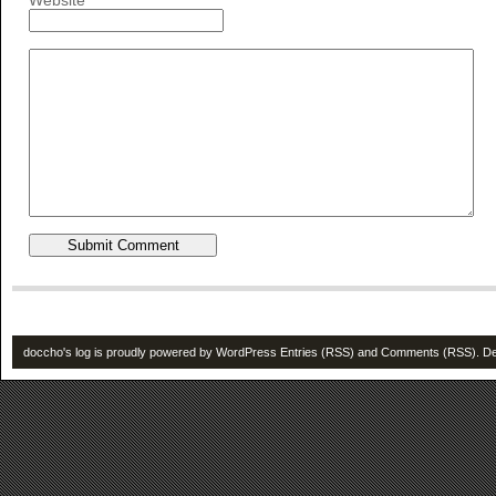
Website
doccho's log is proudly powered by
WordPress
Entries (RSS)
and
Comments (RSS)
. D