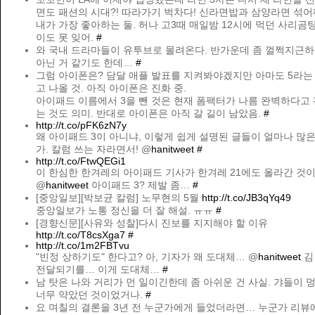
면도 패션의 시대?! 따라가기 벅차다! 신라면밥과 삼양라면 섞어
내가 가장 좋아하는 둘. 허나 고3때 매일밤 12시에 먹던 사리곰
이도 못 잊어.
#
와 국내 드라마들이 유투브로 몰려온다. 반가운데 좀 껄쩍지근
아닌 거 같기도 한데…
#
그럼 아이폰은? 담달 애플 발표를 지켜봐야겠지만 아마도 5라는
고 나올 것. 아직 아이폰은 진화 중.
아이패드 이름에서 3을 뺀 것은 현재 폼팩터가 나름 완벽하다고
는 것도 의미. 반대로 아이폰은 아직 갈 길이 남았음.
#
http://t.co/pFK6zN7y
왜 아이패드 3이 아니냐, 이렇게 쉽게 설명된 글들이 얼마나 많은
가. 칼럼 쓰는 자라면서! @
hanitweet
#
http://t.co/FtwQEGi1
이 한심한 한겨레의 아이패드 기사가 한겨레 21에도 올라간 것이
@
hanitweet
아이패드 3? 제발 좀…
#
[중앙일보][박보균 칼럼] 노무현의 5월
http://t.co/JB3qYq49
중앙일보가 노통 정신을 더 잘 해설. ㅠㅠ
#
[경향신문][사유와 성찰]다시 진보를 지지해야 할 이유
http://t.co/T8csXga7
#
http://t.co/1m2FBTvu
"빈정 상하기도" 한다고? 아, 기자가 왜 도대체… @
hanitweet
김
전달되기를… 이게 도대체…
#
남 탓은 나와 거리가 먼 일이긴한데 좀 아쉬운 건 사실. 갸들이
너무 약았던 것이었거나.
#
요 며칠의 결론을 3년 전 누군가에게 들었더라면… 누군가 리뷰