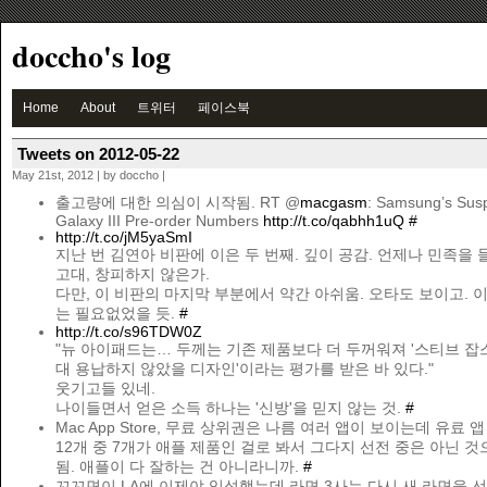
doccho's log
Home
About
트위터
페이스북
Tweets on 2012-05-22
May 21st, 2012 | by doccho |
출고량에 대한 의심이 시작됨. RT @
macgasm
: Samsung’s Susp
Galaxy III Pre-order Numbers
http://t.co/qabhh1uQ
#
http://t.co/jM5yaSmI
지난 번 김연아 비판에 이은 두 번째. 깊이 공감. 언제나 민족을
고대, 창피하지 않은가.
다만, 이 비판의 마지막 부분에서 약간 아쉬움. 오타도 보이고. 
는 필요없었을 듯.
#
http://t.co/s96TDW0Z
"뉴 아이패드는… 두께는 기존 제품보다 더 두꺼워져 '스티브 잡
대 용납하지 않았을 디자인'이라는 평가를 받은 바 있다."
웃기고들 있네.
나이들면서 얻은 소득 하나는 '신방'을 믿지 않는 것.
#
Mac App Store, 무료 상위권은 나름 여러 앱이 보이는데 유료 
12개 중 7개가 애플 제품인 걸로 봐서 그다지 선전 중은 아닌 것
됨. 애플이 다 잘하는 건 아니라니까.
#
꼬꼬면이 LA에 이제야 입성했는데 라면 3사는 다시 새 라면을 선