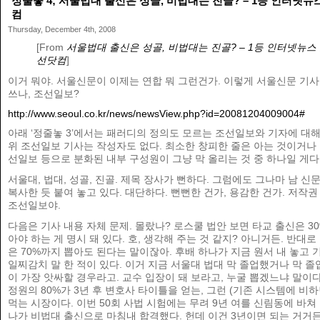
정줄놓 4; 서울법대 출신은 성골, 비법대는 진골? – 1등 인터넷뉴
컴
Thursday, December 4th, 2008
[From
서울법대 출신은 성골, 비법대는 진골? – 1등 인터넷뉴스
선닷컴
]
이거 뭐야. 서울신문이 이제는 연합 뭐 그런건가. 이렇게 서울신문 기사를
쓰나, 조선일보?
http://www.seoul.co.kr/news/newsView.php?id=20081204009004#
아래 ‘정줄놓 3’에서는 패러디의 정의도 모르는 조선일보와 기자에 대
위 조선일보 기사는 작성자도 없다. 최소한 창피한 줄은 아는 것이거나
선일보 등으로 분화된 내부 구성원이 그냥 막 올리는 것 중 하나일 게다
서울대, 법대, 성골, 진골. 제목 장사가 뻔하다. 그럼에도 그나마 남 신
복사한 듯 붙여 놓고 있다. 대단하다. 뻔뻔한 건가, 용감한 건가. 저작권
조선일보야.
다음은 기사 내용 자체 문제. 몰랐나? 로스쿨 법안 보면 타교 출신은 30
아야 하는 게 명시 돼 있다. 호, 생각해 주는 것 같지? 아니거든. 반대로
은 70%까지 뽑아도 된다는 말이잖아. 후배 하나가 지금 원서 내 놓고
일찌감치 말 한 적이 있다. 이거 지금 서울대 법대 막 졸업했거나 막 졸
이 가장 앗싸할 경우라고. 교수 입장이 돼 보라고, 누굴 뽑겠느냐 말이다
정원의 80%가 3년 후 변호사 타이틀을 얻는, 그런 (기존 시스템에 비하
먹는 시장이다. 이번 50회 사법 시험에는 무려 9년 여를 신림동에 바쳐 
나가 비법대 출신으로 마침내 합격했다. 헌데 이건 3년이면 되는 거거든