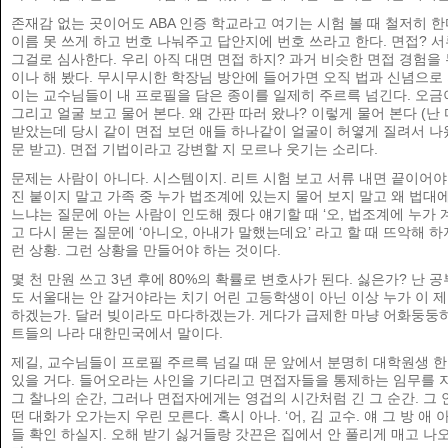
존재감 없는 곳이어도 ABA 인증 학교라고 여기는 시험 볼 때 철저히 한
이름 못 쓰게 하고 번호 나눠주고 답안지에 번호 쓰라고 한다. 면접? 
그걸로 심사한다. 우리 아직 대면 면접 하지? 과거 비슷한 면접 경험을 
이나 해 봤다. 무시무시한 학장님 방안에 들어가면 오직 법과 신념으로
이는 교수님들이 내 프로필을 담은 종이를 일제히 주르륵 넘긴다. 오금
그리고 얼굴 보고 물어 본다. 왜 간판 따러 왔나? 이렇게 물어 본다 (난
받았는데 당시 같이 면접 보던 애들 하나같이 얼굴이 허옇게 질려서 나왔
문 받고). 면접 기법이라고 강변할 지 모르나 웃기는 소리다.
문제는 사람이 아니다. 시스템이지. 리트 시험 보고 서류 내면 끝이어야 
진 붙이지 말고 가족 중 누가 법조계에 있는지 물어 보지 말고 왜 법대에
느냐는 질문에 아는 사람이 인도해 줬다 얘기할 때 ‘오, 법조계에 누가 
고 다시 묻는 질문에 ‘아니오, 아내가 말했는데요’ 라고 할 때 뜨악해 하
런 상황. 그런 상황을 만들어야 하는 것이다.
몇 천 만원 쓰고 3년 후에 80%의 확률로 변호사가 된다. 싫은가? 난 공
도 서울대는 안 갈거야라는 치기 어린 고등학생이 아닌 이상 누가 이 
하겠는가. 달러 빚이라도 마다하겠는가. 게다가 급제한 마냥 어화둥둥
트들의 나라 대한민국에서 말이다.
제길, 교수님들이 프로필 주르륵 넘길 때 문 앞에서 분명히 대학원생 한
있을 거다. 들어오라는 사인을 기다리고 면접자들을 통제하는 임무를 지
그 찰나의 순간, 그러나 면접자에게는 영겁의 시간처럼 긴 그 순간. 그 
떤 대화가 오가는지 우린 모른다. 혹시 아나. ‘어, 김 교수. 얘 그 방 애 
들 확인 하실지. 오해 받기 싫거들랑 갓끈은 집에서 안 풀리게 매고 나