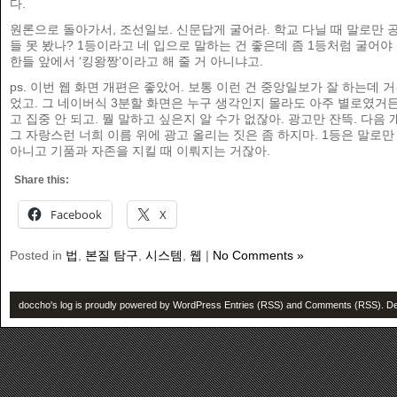
다.
원론으로 돌아가서, 조선일보. 신문답게 굴어라. 학교 다닐 때 말로만 
들 못 봤나? 1등이라고 네 입으로 말하는 건 좋은데 좀 1등처럼 굴어야
한들 앞에서 ‘킹왕짱’이라고 해 줄 거 아니냐고.
ps. 이번 웹 화면 개편은 좋았어. 보통 이런 건 중앙일보가 잘 하는데 거
었고. 그 네이버식 3분할 화면은 누구 생각인지 몰라도 아주 별로였거든
고 집중 안 되고. 뭘 말하고 싶은지 알 수가 없잖아. 광고만 잔뜩. 다음 
그 자랑스런 너희 이름 위에 광고 올리는 짓은 좀 하지마. 1등은 말로만
아니고 기품과 자존을 지킬 때 이뤄지는 거잖아.
Share this:
Facebook
X
Posted in
법
,
본질 탐구
,
시스템
,
웹
|
No Comments »
doccho's log is proudly powered by
WordPress
Entries (RSS)
and
Comments (RSS)
. D