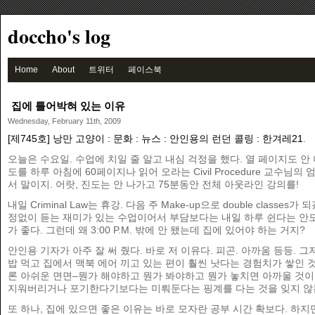
doccho's log
Home
About
트위터
페이스북
집에 틀어박혀 있는 이유
Wednesday, February 11th, 2009
[제745호] 낭만 고양이 : 문화 : 뉴스 : 안인용의 런던 콜링 : 한겨레21
.
오늘은 수요일. 수업에 치일 줄 알고 내심 걱정을 했다. 열 페이지도 안
도를 하루 아침에 60페이지나 읽어 오라는 Civil Procedure 교수님의
서 말이지. 어랏, 진도는 안 나가고 75분동안 전체 아웃라인 강의를!
내일 Criminal Law는 휴강. 다음 주 Make-up으로 double classes가
정없이 듣는 재미가 있는 수업이어서 부담보다는 내일 하루 쉰다는 안
가 좋다. 그런데 왜 3:00 P.M. 밖에 안 됐는데 집에 있어야 하는 거지?
안인용 기자가 아주 잘 써 줬다. 바로 저 이유다. 피곤. 아까움 등등. 그
밥 먹고 집에서 맥북 에어 끼고 있는 편이 훨씬 낫다는 경험치가 쌓인 것
론 아쉬운 면면–뭔가 해야하고 뭔가 봐야하고 뭔가 놓치면 아까울 것
지워버리거나 포기한다기보다는 미뤄둔다는 핑계를 다는 것을 잊지 않
또 하나, 집에 있으면 좋은 이유는 바로 모자란 공부 시간 확보다. 하지