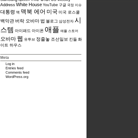
White House
Address
YouTube
구글
국정 이슈
맥북 에어
미국
대통령
맥
미국 로스쿨
시
백악관
버락 오바마
법
블로그
삼성전자
애플
스템
아이폰
아이패드
애플 스토어
웹
오바마
정줄놓
조선일보
유투브
킨들
화
이트 하우스
Meta
Log in
Entries feed
Comments feed
WordPress.org