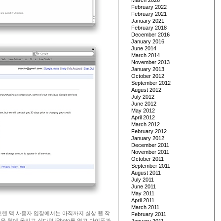
March 2026
February 2022
February 2021
January 2021
February 2018
December 2016
January 2016
June 2014
March 2014
November 2013
January 2013
October 2012
September 2012
August 2012
July 2012
June 2012
May 2012
April 2012
March 2012
February 2012
January 2012
December 2011
November 2011
October 2011
September 2011
August 2011
July 2011
June 2011
May 2011
April 2011
March 2011
 오랜 맥 사용자 입장에서는 아직까지 실상 웹 작
February 2011
을 웹에 올리고 싶다면 iPhoto를 열고 아이폰과