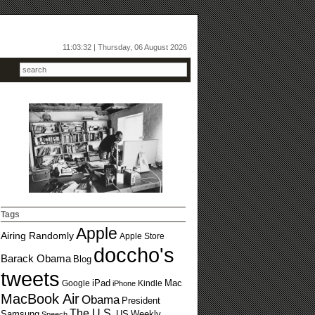
11:03:33 | Thursday, 06 August 2026
Tags
Apple
Airing Randomly
Apple Store
doccho's
Barack Obama
Blog
tweets
Google
iPad
Kindle
Mac
iPhone
MacBook Air
Obama
President
The U.S.
US
Weekly
Samsung
Speech