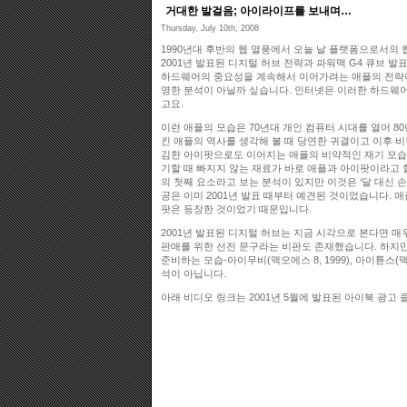
거대한 발걸음; 아이라이프를 보내며…
Thursday, July 10th, 2008
1990년대 후반의 웹 열풍에서 오늘 날 플랫폼으로서의
2001년 발표된 디지털 허브 전략과 파워맥 G4 큐브 
하드웨어의 중요성을 계속해서 이어가려는 애플의 전략이
영한 분석이 아닐까 싶습니다. 인터넷은 이러한 하드웨어
고요.
이런 애플의 모습은 70년대 개인 컴퓨터 시대를 열어 8
킨 애플의 역사를 생각해 볼 때 당연한 귀결이고 이후 
김한 아이팟으로도 이어지는 애플의 비약적인 재기 모습
기할 때 빠지지 않는 재료가 바로 애플과 아이팟이라고 할 수
의 첫째 요소라고 보는 분석이 있지만 이것은 ‘달 대신 
공은 이미 2001년 발표 때부터 예견된 것이었습니다. 
팟은 등장한 것이었기 때문입니다.
2001년 발표된 디지털 허브는 지금 시각으로 본다면 
판매를 위한 선전 문구라는 비판도 존재했습니다. 하지만
준비하는 모습-아이무비(맥오에스 8, 1999), 아이튠스(맥
석이 아닙니다.
아래 비디오 링크는 2001년 5월에 발표된 아이북 광고 