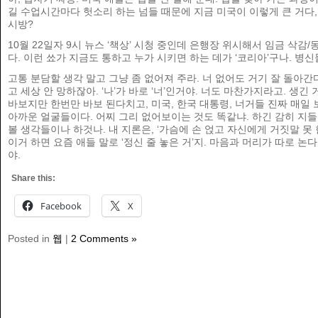
길 수업시간마다 헛소리 하는 넘들 때문에 지금 미국이 이렇게 큰 거다,
시방?
10월 22일자 9시 뉴스 ‘책상’ 시청 중인데 은행장 위시해서 임금 삭감/
다. 이런 쑈가 지금도 통하고 누가 시키면 하는 데가 ‘코리아’구나. 병신
고통 분담할 생각 말고 그냥 좀 없어져 주라. 너 없어도 거기 잘 돌아간다
고 세상 안 망하잖아. ‘나’가 바로 ‘너’인거야. 너도 마찬가지라고. 생긴
바보지만 한번만 바보 된다치고, 미국, 한국 대통령, 너거들 진짜 매일
아까운 얼굴들이다. 어찌 그리 없어보이는 것도 똑같냐. 하긴 감히 지들
볼 생각들이나 하것나. 내 지론은, ‘가슴에 손 얹고 자신에게 거짓말 못 
이거 하면 요즘 애들 말로 ‘정신 줄 놓은 거’지. 마음과 머리가 따로 논다
야.
Share this:
Facebook
X
Posted in
웹
|
2 Comments »