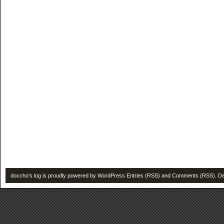
doccho's log is proudly powered by
WordPress
Entries (RSS)
and
Comments (RSS)
. D