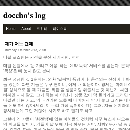
doccho's log
Home
About
트위터
페이스북
때가 어느 땐데
Thursday, October 23rd, 2008
더블 포스팅은 시선을 분산 시키지만, ㅎㅎ
매일 엔탈에서 ‘눈 가리고 아웅’ 하는 ‘예약 녹화’ 서비스를 받는다. 문
‘책상’은 빼 놓지 않고 본다.
최근 궁금한 것 1순위는, 외환 ‘딜링’방 풍경이다. 총성없는 전쟁이니 
들 있는데 과연 갸들은 누구 편이냐, 이게 내 의문이다. 경제는 ‘마이너스’
질’ 상식으로 볼 때 갸들은 ‘외환’을 상품처럼 취급하는 것 아닌가. 싸
비싸면 내다 팔고. 그거 하는 데 아닌가. 상품 값이 막 올라가고 그러면 
다팔면 되는 거고, 막 내려가면 오를 때 대비해서 막 사 놓고 그러는 데 
들 돈도 아니잖아(제길, 이 논리 가장 싫어하는데). 그래, 지들 돈이라고
장사라는게 그런 거잖아. 사기도 하고 팔기도 하고.
그런데 왜 갸들이 ‘최전방’에 있는 아해들인 것처럼 자꾸 뉴스에 나오는
막 쉬고들 말이지. 갸들이 날 위해 지금 싸우는 거야, 시방? 누가 답 좀 
아, 갑자기 짜증. 미국 애들은 답을 안 말해 준대. 답을 찾아 가는 과정이