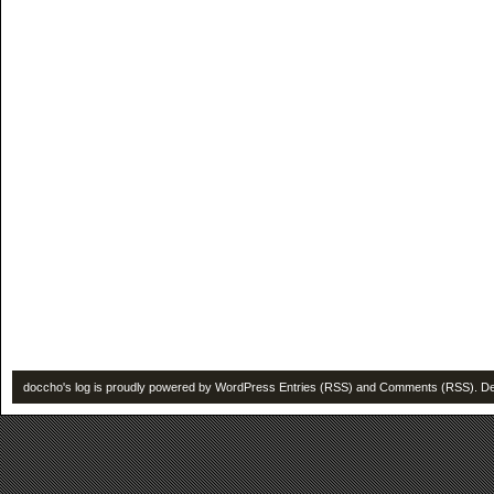
doccho's log is proudly powered by
WordPress
Entries (RSS)
and
Comments (RSS)
. D