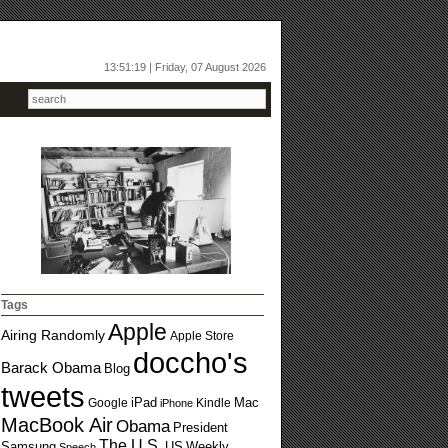
13:51:19 | Friday, 07 August 2026
Tags
Apple
Airing Randomly
Apple Store
doccho's
Barack Obama
Blog
tweets
Google
iPad
Kindle
Mac
iPhone
MacBook Air
Obama
President
The U.S.
US
Weekly
Samsung
Speech