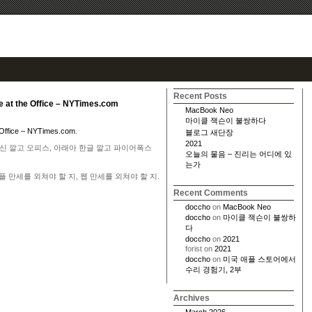
Recent Posts
e at the Office – NYTimes.com
MacBook Neo
마이클 잭슨이 불쌍하다
 Office – NYTimes.com
.
블로그 새단장
2021
백신 깔고 오피스, 아래아 한글 깔고 파이어폭스
오늘의 물음 – 진리는 어디에 있
는가
 만세를 외쳐야 할 지, 웹 만세를 외쳐야 할 지.
Recent Comments
doccho
on
MacBook Neo
doccho
on
마이클 잭슨이 불쌍하
다
doccho
on
2021
forist
on
2021
doccho
on
미국 애플 스토어에서
수리 경험기, 2부
Archives