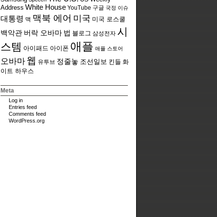
White House
Address
YouTube
구글
국정 이슈
맥북 에어
미국
대통령
맥
미국 로스쿨
시
백악관
버락 오바마
법
블로그
삼성전자
애플
스템
아이폰
아이패드
애플 스토어
웹
오바마
정줄놓
조선일보
유투브
킨들
화
이트 하우스
Meta
Log in
Entries feed
Comments feed
WordPress.org