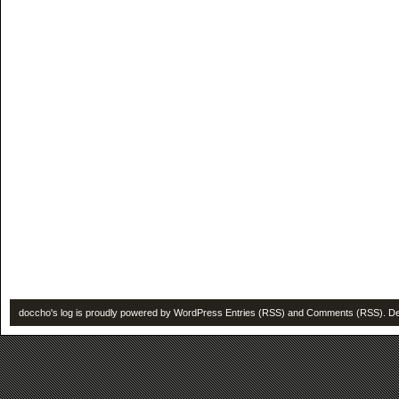
doccho's log is proudly powered by
WordPress
Entries (RSS)
and
Comments (RSS)
. D