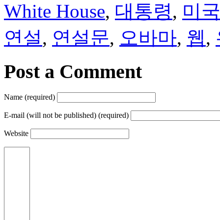
White House
,
대통령
,
미
연설
,
연설문
,
오바마
,
웹
,
Post a Comment
Name (required)
E-mail (will not be published) (required)
Website