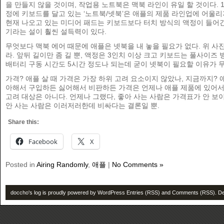
을 만들지 않을 것이며, 작업용 노트북은 맥북 라인이 유일 할 것이다. 
정에 키보드를 달고 있는 ‘노트북/넷북’은 애플의 제품 라인업에 어울리
현재 나오고 있는 미디어 패드는 키보드보다 터치 방식의 액정이 들어간
기라는 설이 훨씬 설득력이 있다.
무엇보다 맥북 에어 때문에 애플은 넷북을 내 놓을 필요가 없다. 위 사
라. 앞뒤 길이만 좀 길 뿐, 액정은 3인치 이상 크고 키보드는 풀사이즈
배터리 구동 시간도 5시간 정도나 되는데 굳이 넷북이 필요할 이유가 
가격? 애플 살 때 가격은 가장 하위 고려 요소이지 않았나, 지금까지? 
아해서 구입하든 싫어해서 비판하든 가격은 언제나 애플 제품에 있어서
고려 대상은 아니다. 언제나 그랬다, 좋아 사는 사람은 가격표가 안 보이
안 사는 사람은 이러저러한데 비싸다는 결론일 뿐.
Share this:
Facebook
X
Posted in
Airing Randomly
,
애플
|
No Comments »
doccho's log is proudly powered by
WordPress
Entries (RSS)
and
Comments (RSS)
. D