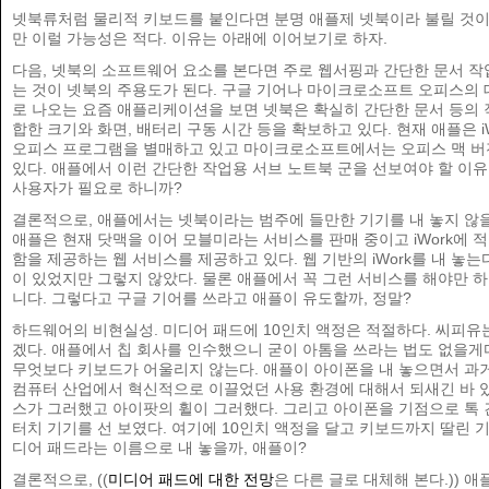
넷북류처럼 물리적 키보드를 붙인다면 분명 애플제 넷북이라 불릴 것이
만 이럴 가능성은 적다. 이유는 아래에 이어보기로 하자.
다음, 넷북의 소프트웨어 요소를 본다면 주로 웹서핑과 간단한 문서 작
는 것이 넷북의 주용도가 된다. 구글 기어나 마이크로소프트 오피스의
로 나오는 요즘 애플리케이션을 보면 넷북은 확실히 간단한 문서 등의 
합한 크기와 화면, 배터리 구동 시간 등을 확보하고 있다. 현재 애플은 i
오피스 프로그램을 별매하고 있고 마이크로소프트에서는 오피스 맥 버
있다. 애플에서 이런 간단한 작업용 서브 노트북 군을 선보여야 할 이유
사용자가 필요로 하니까?
결론적으로, 애플에서는 넷북이라는 범주에 들만한 기기를 내 놓지 않을
애플은 현재 닷맥을 이어 모블미라는 서비스를 판매 중이고 iWork에 
함을 제공하는 웹 서비스를 제공하고 있다. 웹 기반의 iWork를 내 놓는
이 있었지만 그렇지 않았다. 물론 애플에서 꼭 그런 서비스를 해야만 하
니다. 그렇다고 구글 기어를 쓰라고 애플이 유도할까, 정말?
하드웨어의 비현실성. 미디어 패드에 10인치 액정은 적절하다. 씨피유
겠다. 애플에서 칩 회사를 인수했으니 굳이 아톰을 쓰라는 법도 없을게
무엇보다 키보드가 어울리지 않는다. 애플이 아이폰을 내 놓으면서 과
컴퓨터 산업에서 혁신적으로 이끌었던 사용 환경에 대해서 되새긴 바 있
스가 그러했고 아이팟의 휠이 그러했다. 그리고 아이폰을 기점으로 톡 
터치 기기를 선 보였다. 여기에 10인치 액정을 달고 키보드까지 딸린 기
디어 패드라는 이름으로 내 놓을까, 애플이?
결론적으로, ((
미디어 패드에 대한 전망
은 다른 글로 대체해 본다.)) 애