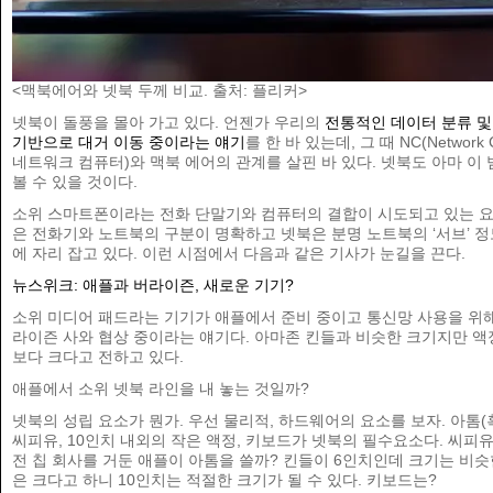
<맥북에어와 넷북 두께 비교. 출처: 플리커>
넷북이 돌풍을 몰아 가고 있다. 언젠가 우리의
전통적인 데이터 분류 및
기반으로 대거 이동 중이라는 얘기
를 한 바 있는데, 그 때 NC(Network C
네트워크 컴퓨터)와 맥북 에어의 관계를 살핀 바 있다. 넷북도 아마 이
볼 수 있을 것이다.
소위 스마트폰이라는 전화 단말기와 컴퓨터의 결합이 시도되고 있는 요
은 전화기와 노트북의 구분이 명확하고 넷북은 분명 노트북의 ‘서브’ 
에 자리 잡고 있다. 이런 시점에서 다음과 같은 기사가 눈길을 끈다.
뉴스위크: 애플과 버라이즌, 새로운 기기?
소위 미디어 패드라는 기기가 애플에서 준비 중이고 통신망 사용을 위해
라이즌 사와 협상 중이라는 얘기다. 아마존 킨들과 비슷한 크기지만 액
보다 크다고 전하고 있다.
애플에서 소위 넷북 라인을 내 놓는 것일까?
넷북의 성립 요소가 뭔가. 우선 물리적, 하드웨어의 요소를 보자. 아톰(
씨피유, 10인치 내외의 작은 액정, 키보드가 넷북의 필수요소다. 씨피유
전 칩 회사를 거둔 애플이 아톰을 쓸까? 킨들이 6인치인데 크기는 비
은 크다고 하니 10인치는 적절한 크기가 될 수 있다. 키보드는?