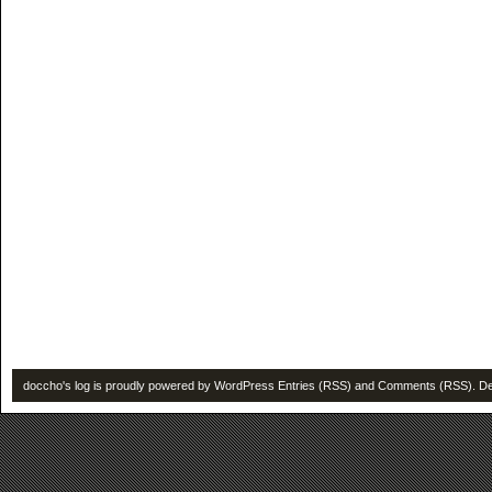
doccho's log is proudly powered by
WordPress
Entries (RSS)
and
Comments (RSS)
. D