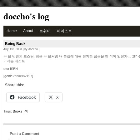
doccho's log
Home
About
트위터
페이스북
Being Back
July 1st, 2008 | by doccho |
두 달 반만의 포스팅. 최근 두 달처럼 내 본질에 대해 진지한 접근을 한 적이 있던가… 고마
아래는 테스트
test ISBN
[genie 8990982197]
Share this:
Facebook
X
Tags:
Books
,
책
Post a Comment