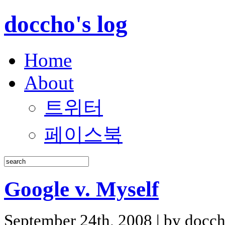
doccho's log
Home
About
트위터
페이스북
Google v. Myself
September 24th, 2008 | by docch