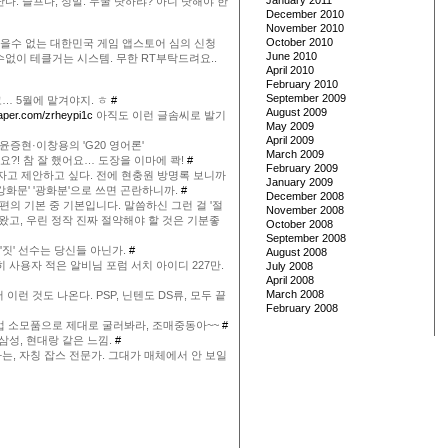
January 2011
다. 슬프다, 정말. 누굴 탓하랴? 아니 탓해야 한
December 2010
November 2010
October 2010
읽을수 없는 대한민국 게임 앱스토어 심의 신청
June 2010
수없이 테클거는 시스템. 무한 RT부탁드려요..
April 2010
February 2010
September 2009
… 5월에 맡겨야지. ㅎ
#
August 2009
paper.com/zrheypi1c
아직도 이런 글솜씨로 발기
May 2009
April 2009
윤증현·이창용의 'G20 영어론'
March 2009
?! 참 잘 했어요… 도장을 이마에 콱!
#
February 2009
고 제안하고 싶다. 전에 현충원 방명록 보니까
January 2009
 '강화문' '광화분'으로 쓰면 곤란하니까.
#
December 2008
편의 기본 중 기본입니다. 말씀하신 그런 걸 '절
November 2008
왔고, 우린 정작 진짜 절약해야 할 것은 기분좋
October 2008
September 2008
'짓' 선수는 당신들 아닌가.
#
August 2008
히 사용자 적은 알비님 포럼 서치 아이디 227만.
July 2008
April 2008
March 2008
런 것도 나온다. PSP, 닌텐도 DS류, 모두 끝
February 2008
 소모품으로 제대로 굴러봐라, 조매중동아~~
#
삼성, 현대랑 같은 느낌.
#
는, 자칭 잡스 전문가. 그대가 매체에서 안 보일