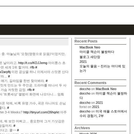
Recent Posts
MacBook Neo
마이클 잭슨이 불쌍하다
 중. 마눌님의 '요청(명령으로 읽음)'이었지만,
블로그 새단장
2021
온 날이라고.
http://t.co/KOJJemg
아이튠스 초
오늘의 물음 – 진리는 어디에 있
면 세계 1위 할거야. #
fb
#
는가
m/2arpftj
이런 공상을 하니 이제서야 스맛폰 산다
석할까…
#
얘기. 길라임을 한번 찾아봐라.
#
Recent Comments
 짓게 만드는 두 주인공. 드라마를 떠나서 두 사
doccho
on
MacBook Neo
가슴 저릿한 감정. #
fb
#
doccho
on
마이클 잭슨이 불쌍하
에서 '트롯세상' 앨범이 화면에 나오다니… 엄훠
다
doccho
on
2021
받아온 덕에, 비록 유명 가수, 곡은 아니어도 손님
forist
on
2021
좋다.
#
doccho
on
미국 애플 스토어에서
thin 3-4 Weeks?
http://tinyurl.com/26hqrkt
아주
수리 경험기, 2부
데, 뭐 보안 어쩌고… 중요한데 그거 기삿감은
자랑질까지.
#
Archives
린다고. 쿨~~
#