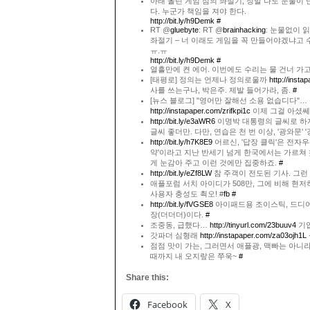
아래 올린 게임 심의 좌절기, 정말 나도 눈물이 난
다. 누군가 책임을 져야 한다.
http://bit.ly/h9Demk
#
RT @
gluebyte
: RT @
brainhacking
: 눈물없이 
좌절기 – 너 이래도 게임을 꼭 만들어야겠냐고 
ㅠ.ㅠ
http://bit.ly/h9Demk
#
열흘만에 켠 에어. 이번에도 수리는 물 건너 가고
[태평로] 정의는 언제나 정의로울까
http://insta
사를 쓰는구나, 박은주. 제발 들어가라, 좀.
#
[뉴스 블로그] "영어만 잘해선 소용 없습디다"… 
http://instapaper.com/zrifkpi1c
이제 그걸 아셨쎄요
http://bit.ly/e3aWR6
이명박 대통령의 글씨로 하자
글씨 좋더만. 다만, 연습은 천 번 이상, '광와문'
http://bit.ly/h7K8E9
어르신, '답장 클릭'은 전자우
약'이라고 지난 반세기 넘게 한국에서는 가르쳐 
게 눈감아 주고 이런 것에만 집중하죠.
#
http://bit.ly/eZf8LW
참 주객이 전도된 기사. 그런 
애플포럼 서치 아이디가 508만, 그에 비해 현저
사용자 충성도 쵝오! #
fb
#
http://bit.ly/fVGSE8
아이패드용 조이스틱, 드디어 이
장(더더더)이다.
#
조중동, 급했다…
http://tinyurl.com/23buuv4
기업
갓파더 심형래
http://instapaper.com/za03ojh1L
점점 맛이 가는, 그러면서 애플광, 맥빠는 아니라
때까지 내 오지랖은 쭈욱~
#
Share this:
Facebook
X