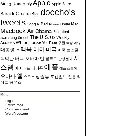
Apple
Airing Randomly
Apple Store
doccho's
Barack Obama
Blog
tweets
Google
iPad
Kindle
Mac
iPhone
MacBook Air
Obama
President
The U.S.
US
Weekly
Samsung
Speech
White House
Address
YouTube
구글
국정 이슈
맥북 에어
미국
대통령
맥
미국 로스쿨
시
백악관
버락 오바마
법
블로그
삼성전자
애플
스템
아이폰
아이패드
애플 스토어
웹
오바마
정줄놓
조선일보
유투브
킨들
화
이트 하우스
Meta
Log in
Entries feed
Comments feed
WordPress.org