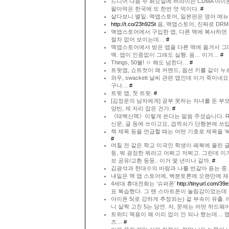
드디어 다음 주 화요일에 버라이즌 CDMA 아이폰
팔아먹은 한국에 또 한번 엿 먹이다.
#
살다보니 별일. 맥앱스토어, 일본판은 영어 메
http://t.co/23h92St
음, 맥앱스토어, 진짜로 DRM
맥앱스토어에서 구입한 앱, 다른 맥에 복사하면 
절차 없어 보이는데…
#
맥앱스토어에서 받은 앱을 다른 맥에 옮겨서 그
맥. 앱이 인증없이 그래도 실행. 음… 이거…
#
Things, 50불! ㅇ 해도 넘한다…
#
트윗앱, 쇼트컷이 왜 커맨드, 옵션 키를 같이 
와우, swackett 날씨 관련 앱인데 이거 죽이네
구나…
#
트윗 앱, 첫 트윗.
#
[김정운의 남자에게] 공부 못하는 자녀를 둔 
양반, 제 자리 잡은 건가.
#
《태백산맥》이렇게 쓴다는 말씀 주셨습니다. R
신문, 글 등에 쓰이고요, 겹꺽쇠가 단행본에 쓰
책 제목 등을 언급할 때는 어떤 기호로 제목을 '
#
며칠 전 같은 학교 미국인 학생이 페북에 올린 글
둥, 뭐 굉장한 뭐라고 어쩌고 저쩌고. 그런데 이거
보 공유/교환 등등.. 이거 몇 년이나 갈까.
#
김광석과 한대수의 바람과 나를 번갈아 듣는 중. 
내일은 맥 앱 스토어에, 백분토론에 오랜만에 재밌
4세대 휴대전화는 ‘슈퍼폰’
http://tinyurl.com/39
표 복습했다. 그 땐 스마트폰이 놀림감이었는데
아이폰 5(로 강하게 추정되는) 겉 부속이 유출.
니 살짝 고친 5는 당연. 자, 문제는 어떤 하드웨어
트위티 맥용이 왜 이리 업이 안 되나 했는데…
즈…
#