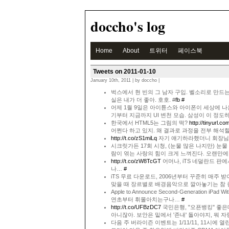
doccho's log
Home
About
트위터
페이스북
Tweets on 2011-01-10
January 10th, 2011 | by doccho |
벅스에서 현 빈의 그 남자 구입. 벨소리로 만드는
실은 내가 더 좋아. 호호. #
fb
#
어제 1월 9일은 아이튠스와 아이폰이 세상에 나
기부터 지금까지 UI 변천 모습. 삼성이 이 정도하
한국에서 HTML5는 그림의 떡?
http://tinyurl.co
어쩐다 하고 있지. 왜 결과로 과정을 전부 해
http://t.co/zS1miLq
자기 얘기하라했더니 회장님 
시크릿가든 17회 시청, (눈물 많은 나지만) 눈물
람이 엮는 사랑의 힘이 크게 느껴진다. 오랜만에 
http://t.co/zW8TcGT
어머나, iTS 네덜란드 판
나…
#
iTS 무료 다운로드, 2006년부터 꾸준히 매주 
맞을 때 장르별로 배경음악으로 깔아놓기는 참 
Apple to Announce Second-Generation iPad Wi
연초부터 휘몰아치는구나…
#
http://t.co/UFBzDC7
국민은행, "오픈뱅킹" 좋은
아니잖아. 보안은 밑에서 '존내' 돌아야지, 뭐 
다음 주 버라이즌 이벤트는 1/11/11, 11시에 열