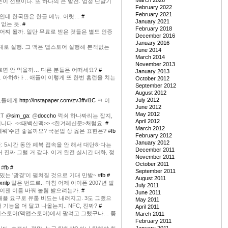
March 2026
이 선보이다. 또 하나의 큰 발전. 엄청 단말기
February 2022
February 2021
뉴인데 한국판은 한글 메뉴. 어랏…
#
January 2021
 없는 듯.
#
February 2018
어찌 될까. 일단 무료로 받은 것들은 별도 인증
December 2016
January 2016
대로 실행. 그 맥은 앱스토어 실행해 본적없는
June 2014
March 2014
November 2013
누르면 안 먹을까… 다른 분들은 어떠세요?
#
January 2013
요. 아하하ㅏ.. 애플이 이렇게 또 한번 홈런을 치는
October 2012
September 2012
August 2012
July 2012
부모들에게
http://instapaper.com/zv3ffvi1C
ㅋ 이
June 2012
May 2012
T @
sim_ga
: @
doccho
꺽쇠 하나짜리는 잡지,
April 2012
입니다. <<태백산맥>> <한겨레신문>처럼요.
#
March 2012
쎄워'주면 좋을까요? 국문법 상 옳은 표현은? #
fb
February 2012
January 2012
: 5시간 동안 페북 접속을 안 해서 대단하다는
December 2011
 진짜 그럴 거 같다. 이거 완전 실시간 대화, 정
November 2011
October 2011
#
fb
#
September 2011
는 '광경'이 펼쳐질 것으로 기대 만발~ #
fb
#
August 2011
exnlp
말은 번드르.. 마침 어제 아이폰 2007년 발
July 2011
 이젠 이름 바꿔 놀림 받으려는가.
#
June 2011
 애플 요구로 유툽 비됴는 내려지고. 3도 그랬으
May 2011
 기능을 더 달고 나올는지.. NFC, 진짜?
#
April 2011
 맵스토어(맥앱스토어)에서 팔려고 그랬구나… 쯪
March 2011
February 2011