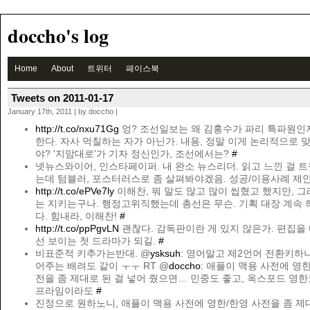
doccho's log
Home
About
트위터
페이스북
Tweets on 2011-01-17
January 17th, 2011 | by doccho |
http://t.co/nxu71Gg
엉? 조선일보는 왜 김홍수가 파리 특파원인
한다. 자사 먹칠하는 자가 아닌가. 내용, 정말 이게 논리적으로 
야? '지맘대로'가 기자 정신인가, 조선에서는?
#
넷뉴스와이어, 인스타페이퍼. 내 완소 뉴스리더. 읽고 느낀 걸 
는데 텀블러, 포스터러스로 좀 살펴봐야겠음. 성공/이용사례 제안
http://t.co/ePVe7ly
이해찬, 뭐 말도 많고 많이 씹혔고 했지만, 
는 지키는구나. 행정고위직했는데 총선은 무슨. 기획 대장 계속 
다. 힘내라, 이해찬!
#
http://t.co/ppPgvLN
괜찮다. 감독판이란 게 있지 않은가. 편집을
선 보이는 첫 드라마가 되길.
#
비표준적 키추가는반대. @
ysksuh
: 영어말고 제2언어 전환키하
어주는 배려도 같이 ㅜㅜ RT @
doccho
: 애플이 맥용 사전에 영한
전을 좀 제대로 된 걸 넣어 줬으면… 민중도 좋고, 옥스포드 영한
프라임이라도
#
진정으로 원하노니, 애플이 맥용 사전에 영한/한영 사전을 좀 제