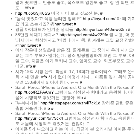
넣어 줬으면… 민중도 좋고, 옥스포드 영한도 좋고, 정 안 되면
도… #
fb
#
http://t.co/x9jK6SS
미국 티비 보고 싶으신 분.
#
“음식 맛있다고 식당 늘리면 망해요”
http://tinyurl.com/
아 왜 기자
요'라고 쓰는거죠? @
hanitweet
#
경품 아이패드가 안겨준 생각들
http://tinyurl.com/48mw62m
#
88만원 세대가 어때서?
http://tinyurl.com/4w229fx
글 내용, 더 
'되서'에서 한심해지고 '바꼈다'에서 쫑. 한겨레는 교열 교정 강화
@
hanitweet
#
어제 작은애 생일초대 받은 집. 클레몬트, 그 중에서 우리 시카
교는 교수 부모가 많다는데. 평소 발랑발랑하게 보인 그 부모, 아
일 교수, 지금은 여기 맥키나 교수, 엄마도 교수, 와조부모도 교수
더군. #
fb
#
시가 19회 시청 완료. 확실히 17, 18회가 클라이맥스. 그래도 완소
회 기대 만발. #
fb
시가 없이 어떻게 사나… 아픔을 잊기 위해 공부.
무려 130페이지 읽어야 한다. ㅠㅠ
#
Sarah Perez: ‘iPhone to Android: One Month With the Nexus S’
http://t.co/RZFAAmY
그럼에도 삼성전자 힘내라고 응원한다. 아
음에 시행착오 겪었거든. 괜찮아. #
fb
#
“부셔나가는”
http://instapaper.com/zh4i7ck1d
장하준 관련 좋은
춤법 거슬린다. #
fb
#
Sarah Perez: ‘iPhone to Android: One Month With the Nexus S’
http://tinyurl.com/5r79cx4
그럼에도 삼성전자 힘내라고 응원한다
도 처음에 시행착오 겪었거든. 괜찮아.
#
아이폰 5가 나오려고 하는 이 때, 최근에 본 오리지널 아이폰 두