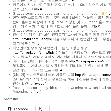
을 흔든다. 확실히 오리지널은 최고다.
#
환율이 다시 저가로 근접하고 있다. 부디 1,100대 밑으로 가라.
잘 하고 있다! #
fb
#
Grades coming out: good start, for the moment, though.
#
fb
현재 팟캐스트로 확인되는 것만 봐도 1월에는 애플이 반드시 키
는데, 올해는 이상하게 조용. MAP 개장한 것과 ViPhone 출시로
없는 거 아닌가. 며칠 내 이벤트 소식이 들려 올까… #
fb
#
Grades coming out: good start, for the moment, though. I hop
안상수 "우리 정치현실이 안타깝다"…차남 편법입학 의혹 강력 
http://tinyurl.com/6zhcynj
사실여부 떠나 왜 편법입학인가, 부
고 제목 떠야지.
#
사법연수원 수석 중 대법관에 오른 단 1명은 누구?
http://tinyurl.com/6hnw8ph
수석들이 시원찮았다는 방증으로 명
도 고를 외친 거라고 봐야지. 인사실패 대통령, 노벨인사상 감이
아이패드·갤탭, 매력적이나 2% 부족
http://instapaper.com/zov3
화감독이 기기에서 디빅 지원하는 걸 편리하다 말한다. 이게 무
글쓰기인가. 배가 덜 고프구만.
#
[왜냐면] 스마트폰의 데이터 이용료 습격
http://instapaper.com/
스마트? 박사? 망 접속을 구분을 못 하는데 신문은 틀린 얘기를
전하네. @
hanitweet
#
fresh, good start of my 4th semester w/ crimpro, which is all ab
Amendment. #
fb
#
Share this:
Facebook
X