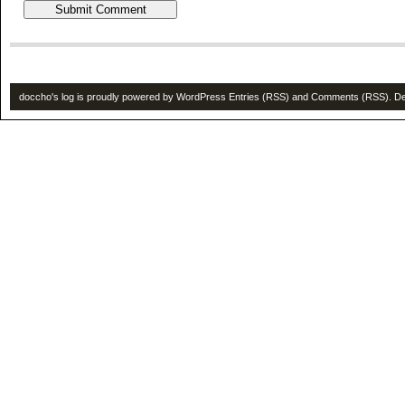
doccho's log is proudly powered by
WordPress
Entries (RSS)
and
Comments (RSS)
. D