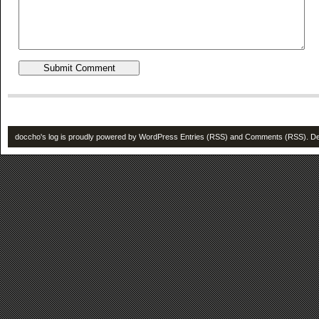
doccho's log is proudly powered by
WordPress
Entries (RSS)
and
Comments (RSS)
. D