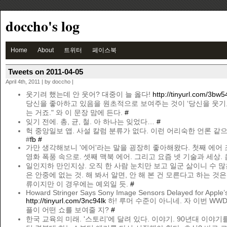
doccho's log
Home
About
트위터
페이스북
Tweets on 2011-04-05
April 4th, 2011 | by doccho |
웃기려 했는데 안 웃어? 대중이 늘 옳다!
http://tinyurl.com/3bw5
당신을 좋아하고 있음을 원초적으로 보여주는 것이 ‘당신을 웃기
는 거죠." 와 이 문장 맘에 든다.
#
잊기 전에. 총, 균, 철. 아 하나는 잊었다…
#
헉 중앙일보 앱. 사설 칼럼 분류가 없다. 이런 어리숙한 언론 같
#
fb
#
가만 생각해보니 '에어'라는 말을 굉장히 좋아해왔다. 첫째 에어 
영화 폭풍 속으로. 셋째 맥북 에어. 그리고 요즘 넷 기술과 세상. 
일인지하 만인지상. 오직 한 사람 눈치만 보고 일군 삶이니 수 
은 안중에 없는 것. 해 봐서 알면, 안 해 본 건 모른다고 하는 것
류이지만 이 경우에는 예외일 듯.
#
Howard Stringer Says Sony Image Sensors Delayed for Apple’
http://tinyurl.com/3nc94lk
하! 루머 수준이 아니네. 자 이번 WW
플이 어떤 쇼를 보여줄 지?
#
한국 교육의 미래. '스토리'에 달려 있다. 이야기. 90년대 이야기