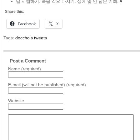
날 시험하기. 죽을 각오 다지기. 생에 몇 안 남은 기회.
#
Share this:
Facebook
X
Tags:
doccho's tweets
Post a Comment
Name (required)
E-mail (will not be published) (required)
Website