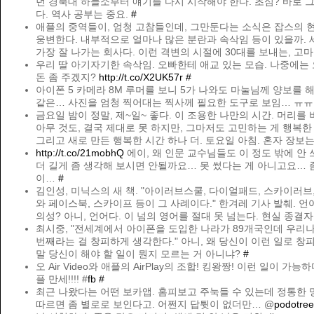
던 경북대 하늘소부터 얘기를 다시 시작해야 한다. 초심? 바로 
다. 역사 공부는 중요.
#
애플의 중역들이, 엄청 고참들인데, 그만둔다는 소식은 잡스의 
웅변한다. 내부적으로 얼마나 많은 분란과 속삭임 등이 있을까.
가장 잘 나가는 회사다. 이런 격변의 시절에 30대를 보내는, 고
우리 딸 아기자기한 속삭임. 오빠한테 애교 있는 모습. 나중에는
돈 좀 주겠지?
http://t.co/X2UK57r
#
아이폰 5 카메라 8M 루머를 보니 5가 나와도 마눌님께 양보를 해
같은… 사진을 엄청 찍어대는 찍사께 필요한 도구로 보임… ㅠ
금요일 밤이 정말, 제~일~ 좋다. 이 조용한 나만의 시간. 머리를 
아무 것도, 결국 제대로 못 하지만, 그마저도 고민하는 게 행복한 
그리고 새로 만든 행복한 시간 하나 더. 토요일 아침. 혼자 장보는
http://t.co/21mobhQ
에이, 왜 인문 교수님들도 이 정도 밖에 안 
더 길게 좀 생각해 보시면 안될까요… 못 썼다는 게 아니고요… 좀
이…
#
김인성, 미닉스의 새 책. "아이러브스쿨, 다이얼패드, 스카이러브
와 페이스북, 스카이프 등이 그 사례이다." 한겨레 기사 발췌. 언
의성? 아니, 언어다. 이 넘의 영어를 절대 못 넘는다. 현실 종결자
최시중, "전세계에서 아이폰을 도입한 나라가 89개국인데 우리나
번째라는 걸 창피하게 생각한다." 아니, 왜 당신이 이런 일로 창피
말 당신이 해야 할 일이 뭔지 모르는 거 아니냐?
#
오 Air Video와 애플의 AirPlay의 조합! 킹왕짱! 이런 일이 가능하
플 만세!!!! #
fb
#
최근 나왔다는 어떤 보카앱. 홈피보고 주눅들 수 있는데 정통한
따르면 좀 별로로 보인다고. 어쩐지 답튓이 없더만… @
podotree