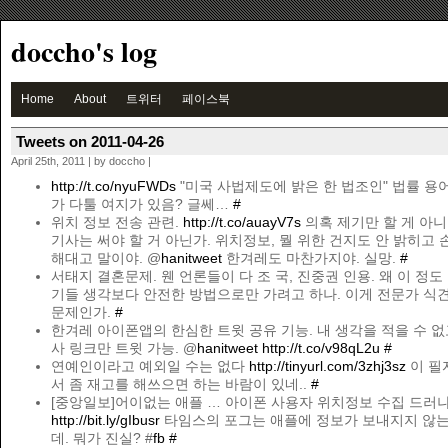
doccho's log
Home
About
트위터
페이스북
Tweets on 2011-04-26
April 25th, 2011 | by doccho |
http://t.co/nyuFWDs
"미국 사법제도에 밝은 한 법조인" 법률 용
가 다툴 여지가 있음? 글쎄…
#
위치 정보 전송 관련.
http://t.co/auayV7s
의혹 제기만 할 게 아니
기사는 써야 할 거 아닌가. 위치정보, 뭘 위한 건지도 안 밝히고
해대고 말이야. @
hanitweet
한겨레도 마찬가지야. 실망.
#
서태지 결혼문제. 웬 언론들이 다 조 국, 진중권 인용. 왜 이 정도
기들 생각보다 안전한 방법으로만 가려고 하나. 이게 전문가 식
문제인가.
#
한겨레 아이폰앱의 한심한 트윗 공유 기능. 내 생각을 적을 수 없
사 링크만 트윗 가능. @
hanitweet
http://t.co/v98qL2u
#
연예인이라고 예외일 수는 없다
http://tinyurl.com/3zhj3sz
이 필
서 좀 재고를 해쓰으면 하는 바람이 있네..
#
[중앙일보]어이없는 애플 … 아이폰 사용자 위치정보 수집 드러
http://bit.ly/gIbusr
타임스의 포그는 애플에 정보가 보내지지 않
데. 뭐가 진실? #
fb
#