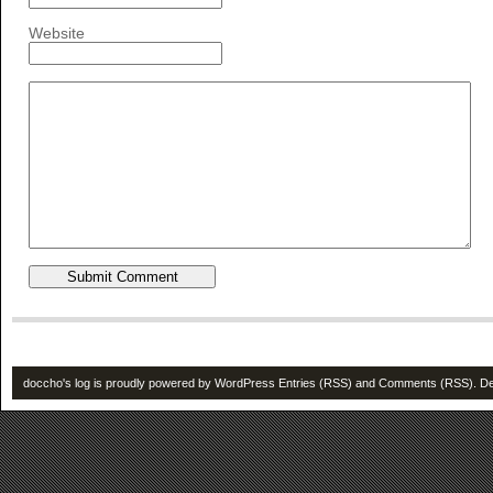
Website
doccho's log is proudly powered by
WordPress
Entries (RSS)
and
Comments (RSS)
. D