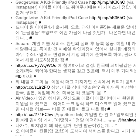
Gadgetwise: A Kid-Friendly iPad Case
http://j.mp/hK36hO
(via
Instapaper) 아이들 아이패드 쥐여주기에는 이 케이스가 정답.
먼저 구해야…
#
Gadgetwise: A Kid-Friendly iPad Case
http://j.mp/hK36hO
(via
Instapaper)
#
드디어 흰 아이폰4가 출시됨. 오호, 과연 아이폰5는 새로운 알미
에 '눈물방울' 모양으로 이번 가을에 나올 것인가.. 나온다면 내
되나…
#
Square. 개인 지불 서비스. 한번의 실패 후 등록 성공. 며칠 내
배달된다고. 특이한 건 이메일 확인과정이 없어서 실패한 계정
아무 주소나 넣어서 변경해서 계정 폐기에 준하도록 하고, 원래 
어서 새로 시도&성공한 점
#
http://t.co/FyWQWOo
에 참여하기로 결정. 한국에 페이팔같은 
소개/확대 되어야 한다는 생각을 갖고 있음에, 역시 매우 기대되
#
fb
아자!
#
와 내일 지구의 날. 이동식 머그 가져가면 스벅에서 커피가 공짜! 
http://t.co/s1ir2FO
삼성, 애플 상대 "맞소송"? 용어가 좀 이상한
한국, 일본, 독일에 제소. 미국은 왜 뺏을까. 음.
#
Air Video가 있긴 하지만, 진심으로 애플이 애플티비에서 웬만한
지원을 해 줬으면… 에어디스크 방식 하드 디스크도 읽어 줬으면
만 디지털 허브—서버를 곧 애플이 들고 나올 듯)
#
http://t.co/274FChw
[App Store link] 게임빌 한 건 더! 압도적인
한겨레 김미영 기자. "어떻하지" 정말 어떡하냐… ㅠㅠ @
hanitw
나가수, 백지영이 왜 빠진걸까. 단연 발군이었는데…
#
오 아마존이 킨들(앱 포함)에 도서대여 서비스를 한다고. 시기 미