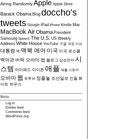
Apple
Airing Randomly
Apple Store
doccho's
Barack Obama
Blog
tweets
Google
iPad
Kindle
Mac
iPhone
MacBook Air
Obama
President
The U.S.
US
Weekly
Samsung
Speech
White House
Address
YouTube
구글
국정 이슈
맥북 에어
미국
대통령
맥
미국 로스쿨
시
백악관
버락 오바마
법
블로그
삼성전자
애플
스템
아이폰
아이패드
애플 스토어
웹
오바마
정줄놓
조선일보
유투브
킨들
화
이트 하우스
Meta
Log in
Entries feed
Comments feed
WordPress.org