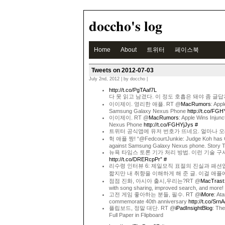
doccho's log
Home
About
트위터
페이스북
Tweets on 2012-07-03
July 2nd, 2012 | by doccho |
http://t.co/PgTAaf7L
다 못 읽고 남겼다. 이 정도 호흡은 돼야 좀 글
이이제이. 영리한 애플. RT @
MacRumors
: App
Samsung Galaxy Nexus Phone
http://t.co/FGH
이이제이. RT @
MacRumors
: Apple Wins Injun
Nexus Phone
http://t.co/FGHYjJys
#
트위터 공식앱에 유저 번호가 뜨네요. 얼마나 
헉 애플 짱! “@FedcourtJunkie: Judge Koh has GR
against Samsung Galaxy Nexus phone. Story 
뉴욕 타임스 토론 기가 처리 방법. 이런 기술 구
http://t.co/DRERcpPr”
#
리수령 인터뷰 6: 제일모직 표절의 진실과 패
짧지만 내 취향을 이해하게 해 준 글. 이걸 애플
점점 진화, 아시아 출시,우리는?RT @
MacTrast
with song sharing, improved search, and more!
고전 게임 좋아하는 분들, 필수. RT @
iMore
: Ata
commemorate 40th anniversary
http://t.co/Srn
플립보드, 정말 대단. RT @
iPadInsightBlog
: Th
Full Paper in Flipboard