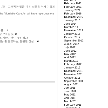
March 2026
February 2022
 처리. 그래픽과 깔끔. 우리 신문은 누가 이렇게
February 2021
January 2021
the Affordable Care Act will have repercussions
February 2018
December 2016
January 2016
June 2014
March 2014
이기를…
#
November 2013
January 2013
잘 모르는 듯.
#
October 2012
츠 기반이란다. 푸하하.
#
September 2012
는 줄 몰랐다는, 불편한 진실…
#
August 2012
July 2012
June 2012
May 2012
April 2012
March 2012
February 2012
January 2012
December 2011
November 2011
October 2011
September 2011
August 2011
July 2011
June 2011
May 2011
April 2011
March 2011
February 2011