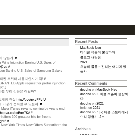
Recent Posts
MacBook Neo
마이클 잭슨이 불쌍하다
블로그 새단장
답지 않은가.
#
2021
le Wins Injunction Barring U.S. Sales of
YjJys
#
오늘의 물음 – 진리는 어디에 있
ction Barring U.S. Sales of Samsung Galaxy
는가
오래된 트위터 사용자인지가 딱!
#
ANTED Apple request for prelim injunction
Recent Comments
TK”
#
doccho
on
MacBook Neo
사할 우리 신문은 어딜까?
doccho
on
마이클 잭슨이 불쌍하
다
션업계의 현실
http://t.co/pxvFFvfU
doccho
on
2021
에 어떻게 접목할 수 있을까.
#
forist
on
2021
: Major iTunes revamp coming by year's end,
doccho
on
미국 애플 스토어에서
http://t.co/dcBmr7KA
#
ri offers 100 greatest hits for free to
수리 경험기, 2부
Agpr3
#
e New York Times Now Offers Subscribers the
Archives