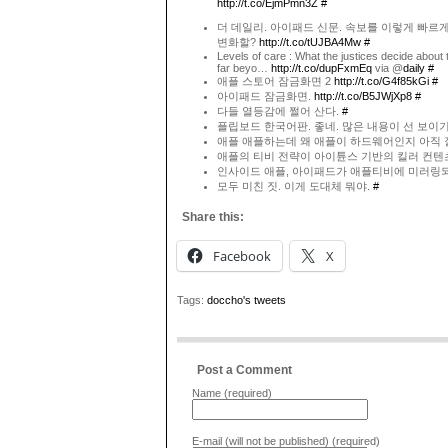
http://t.co/EjmPmn3Z
#
더 데일리. 아이패드 신문. 속보를 이렇게 빠르게
변화할?
http://t.co/tUJBA4Mw
#
Levels of care : What the justices decide about 
far beyo…
http://t.co/dupFxmEq
via @
daily
#
애플 스토어 잠금화면 2
http://t.co/G4f85kGi
#
아이패드 잠금화면.
http://t.co/B5JWjXp8
#
다들 열등감에 쩔어 산다.
#
플립보드 한국어판. 좋네. 많은 내용이 선 보
애플 애플하는데 왜 애플이 하드웨어인지 아직 
애플의 티비 전략이 아이튠스 기반의 킬러 컨텐
인사이드 애플, 아이패드가 애플티비에 미러링되
모두 미친 짓. 이게 도대체 뭐야.
#
Share this:
Facebook
X
Tags:
doccho's tweets
Post a Comment
Name (required)
E-mail (will not be published) (required)