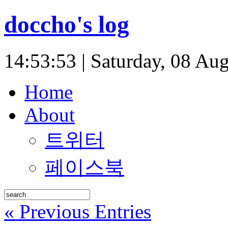
doccho's log
14:53:54 | Saturday, 08 Au
Home
About
트위터
페이스북
« Previous Entries