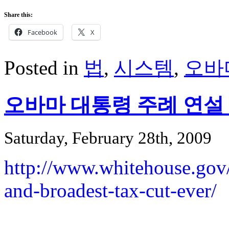
Share this:
Facebook
X
Posted in
법
,
시스템
,
오바
오바마 대통령 주례 연설 
Saturday, February 28th, 2009
http://www.whitehouse.gov
and-broadest-tax-cut-ever/