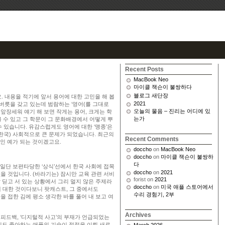
Recent Posts
MacBook Neo
마이클 잭슨이 불쌍하다
블로그 새단장
요. 내용을 적기에 앞서 용어에 대한 고민을 해 봅
2021
버릇을 갖고 있는데 범람하는 ‘영어(를 그대로
오늘의 물음 – 진리는 어디에 있
 앞장세워 얘기 해 보면 작게는 용어, 크게는 학
는가
 수 있고 그 학문이 그 문화배경에서 어떻게 뿌
수 있습니다. 유감스럽게도 영어에 대한 ‘맹종’은
한국) 사회적으로 큰 문제가 되었습니다. 최근의
Recent Comments
적인 예가 되는 것이겠고요.
doccho
on
MacBook Neo
doccho
on
마이클 잭슨이 불쌍하
다
일단 보편타당한 ‘상식’선에서 한국 사회에 접목
doccho
on
2021
을 것입니다. (바라기는) 잠시만 교육 관련 서비
forist
on
2021
발 딛고 서 있는 상황에서 그리 멀지 않은 주제라
doccho
on
미국 애플 스토어에서
re에 대한 것이다보니 팟캐스트, 그 중에서도
수리 경험기, 2부
 글을 접한 김에 평소 생각한 바를 풀어 내 보고 여
Archives
 피드백, ‘디지털적 사고’의 부재가 언급되었는
그리도 좋아하는 애플의 기술이 접점을 이뤄 새로