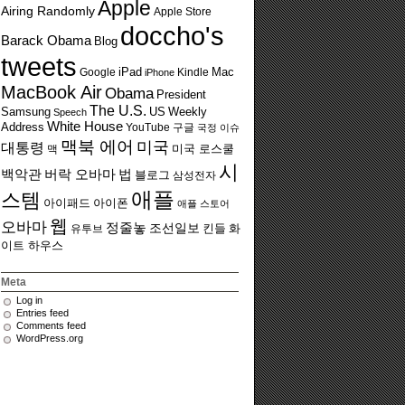
Apple
Airing Randomly
Apple Store
doccho's
Barack Obama
Blog
tweets
Google
iPad
Kindle
Mac
iPhone
MacBook Air
Obama
President
The U.S.
US
Weekly
Samsung
Speech
White House
Address
YouTube
구글
국정 이슈
맥북 에어
미국
대통령
맥
미국 로스쿨
시
백악관
버락 오바마
법
블로그
삼성전자
애플
스템
아이폰
아이패드
애플 스토어
웹
오바마
정줄놓
조선일보
유투브
킨들
화
이트 하우스
Meta
Log in
Entries feed
Comments feed
WordPress.org