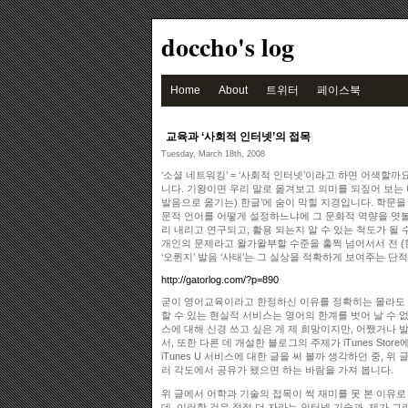
doccho's log
Home
About
트위터
페이스북
교육과 ‘사회적 인터넷’의 접목
Tuesday, March 18th, 2008
‘소셜 네트워킹’ = ‘사회적 인터넷’이라고 하면 어색할까
니다. 기왕이면 우리 말로 옮겨보고 의미를 되짚어 보는 
발음으로 옮기는) 한글’에 숨이 막힐 지경입니다. 학문을
문적 언어를 어떻게 설정하느냐에 그 문화적 역량을 엿볼
리 내리고 연구되고, 활용 되는지 알 수 있는 척도가 될 
개인의 문제라고 왈가왈부할 수준을 훌쩍 넘어서서 전 (
‘오륀지’ 발음 ‘사태’는 그 실상을 적확하게 보여주는 단
http://gatorlog.com/?p=890
굳이 영어교육이라고 한정하신 이유를 정확히는 몰라도 
할 수 있는 현실적 서비스는 영어의 한계를 벗어 날 수 없
스에 대해 신경 쓰고 싶은 게 제 희망이지만, 어쨌거나 
서, 또한 다른 데 개설한 블로그의 주제가 iTunes Sto
iTunes U 서비스에 대한 글을 써 볼까 생각하던 중, 위
러 각도에서 공유가 됐으면 하는 바람을 가져 봅니다.
위 글에서 어학과 기술의 접목이 썩 재미를 못 본 이유로
데, 이러한 것은 점점 더 자라는 인터넷 기술과, 제가 