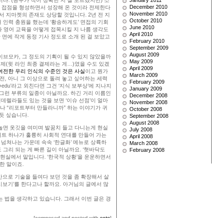
다. (공부가 적어 정확한 지 잘 모르겠지만) 소
January 2011
December 2010
고객 접점을 형성하면서 성장해 온 것이라 전제한다
November 2010
서 지마켓의 존재도 상당할 것입니다. 2년 전 지
October 2010
 인력 충원을 했는데 ‘황송하게도’ 면접의 기회
June 2010
과 영어 교육을 어떻게 접목시킬 지 나름 생각도
April 2010
 면에 작게 동정 기사 정도로 소개 된 걸 보았고
February 2010
September 2009
August 2009
이브모카, 그 정도의 기획이 될 수 있지 않았을까
May 2009
문제(윗 라인 최종 결제라는 게…)였을 수도 있겠
April 2009
여전한 우리 인식의 수준인 것은 사실
이고 뭔가
March 2009
 전, 아니 그 이상으로 돌려 놓고 싶어하는 세력
February 2009
edu’라고 외친다면 그건 ‘지식 보부상’에 지나지
January 2009
는 그런 부류의 일종이 아닐까요. 하긴 거리 이름인
December 2008
신데렐라들도 있는 것을 보면 ‘이슈 선점’이 얼마
November 2008
거나 “리포트부터 만들라니까” 하는 이야기가 귀
October 2008
듯 싶습니다.
September 2008
August 2008
놀면 옷깃을 여미며 발꿈치 들고 다니는게 현실
July 2008
이트 하나가 훌륭히 사회적 연대를 만들어 가는
April 2008
 넘쳐나는 가운데 속속 ‘한글화’ 메뉴로 상륙하
March 2008
그리 되는 게 빠른 길이 아닐까요. ‘혓바닥도
February 2008
 현실에서 말입니다. ‘한국적 상황’을 운운하면서
한 말이죠.
맥만으로 기술을 들여다 보던 것을 좀 확장해서 살
시보기’를 한다고나 할까요. 아거님의 글에서 많
는 법을 생각하고 있습니다. 그래서 이번 글은 경