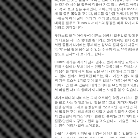
운 효과와 시장을 훌륭히 창출해 가고 있는 중이고 극복
가 꼭 써 보고 싶은 주제인데) 아이팟의 등장과 iTune
게 될 줄은 몰랐을 것이다, 라고들 할만큼 전세계적인 ‘
바퀴들이 여러 군데, 여러 개, 여러 모양으로 계속 발생
대학을 필두로 iTunes U 서비스의 등장은 비록 작게 
이라고 생각합니다.
팟캐스트 또한 아이팟-아이튠스 성공의 열쇳말로 앞에 등장
의 새로운 서비스 형태일 뿐이라고 생각했지만 현재 진행되
서만 꿈틀거리기에는 등재되는 정보의 질과 양이 지금까지
‘검색’ 등을 훨씬 넘어설 수 있는 수준의 정보 유통원(근원
정도로 근사하게 보이기도 합니다.
iTunes 얘기는 여기서 잠시 멈추고 원래 주제인 교육과 
전히 산업이라 부르기에는 민망한 교육이라는 주제와 ‘사회적 
의 용어를 ‘매치’시켜 보는 일은 우리 사회에서 그리 많
다. 얼마 전까지 확인됐던 바로는, 국가 기간 사업이라
액 기준 코스닥 2위로 뛰어 오른 업체가 다름아닌 메가
이해가 안 될 수 있는데, 메가스터디를 유심히 들여다보면 
서 파생된 서비스 형태가 아니라는 사실을 알 수 있습니
메가스터디의 서비스는 그저 오프라인 학원 서비스가 좀 더
를 팔고 사는 형태로 ‘둔갑’ 했을 뿐이고요. 게다가 제
현장 강의를 그대로 동영상화한, ‘오프라인, 온라인인 척 
서 필요한 것이 피드백과 디지털 기술의 적절한 사용에 
지 않을텐데 메가스터디의 현란한 ‘홈피’는 그저 미미한
질문/답변의 마당만 마련해 놓고 있습니다. 기술은 그
는 한참 거리가 멀어 보이고요.
하물며 ‘사회적 인터넷’을 언감생심 얘기할 수 있을까, 