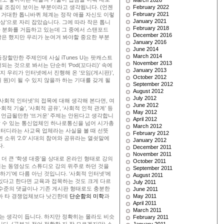
March 2026
될 조짐이 보이는 부분이라고 생각됩니다. (언젠
February 2022
February 2021
s의 거대한 톱니바퀴 체계는 정작 애플 자신도 이렇
January 2021
현상’으로 자리 잡았습니다. 그에 따라 작은 톱니
February 2018
과 분화를 거듭하고 있는데 그 중에서 스탠포드
December 2016
시작은 했지만 우리가 눈여겨 봐야할 중요한 부분
January 2016
June 2014
March 2014
할만한 주제인데 사실 iTunes U는 팟캐스트
November 2013
는 것으로 봐서는 단순히 ‘Pod(꼬다리)’ 속에
January 2013
 우리가 인터넷에서 진행해 온 ‘모임(게시판)’,
October 2012
 원)이 될 수 있지 않을까 하는 기대를 갖게 될
September 2012
August 2012
July 2012
‘사회적 인터넷’의 접목에 대해 생각해 본다면, 여
June 2012
기술’, ‘사회적 공유’, ‘사회적 인적 관계’ 등
May 2012
이 언급될만한 ‘뜨거운’ 주제는 안된다고 생각합니
April 2012
 할 수 있는 통신업체인 하나로통신을 넘어 시가총
March 2012
스터디라는 사교육 업체라는 사실을 볼 때 선뜻
February 2012
소위 ‘2.0’ 시대의 참여와 공유라는 열쇳말에
January 2012
다.
December 2011
November 2011
 큰 ‘학생 대중’을 상대로 온라인 형태로 강의
October 2011
공되는 동영상도 스튜디오 강의 위주로 하던 것을
September 2011
하기’에 다름 아닌 것입니다. ‘사회적 인터넷’에
August 2011
있다고 한다면 교육과 접목하는 것도 크게 다르
July 2011
 수준의 댓글이나 기존 게시판 형태로도 충분한
June 2011
나마 타 경쟁업체보다 낫긴한데
단순함의 미학
과
May 2011
April 2011
March 2011
하는 생각이 듭니다. 하지만 정확히는 몰라도 비슷
February 2011