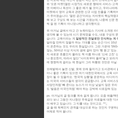
한 시도에 대한 개인적 경험이 약간 있어 소개하고자 합니
위 ‘오픈 마켓'(열린 시장?)도 새로운 형태의 서비스-
면 이베이나 옥션이 그 좋은 예가 될 것이고, 우리나라에
마켓에서 영어 교육과 관련한 신규 사업 진출을 기획하며
가 주어졌습니다. ‘열린 공간’이라는 지마켓의 핵심역량
해 보고 구상도 해 보는 시간을 가졌는데, 나중에 신문 한
썩 잘 된 기획이 아니었나하고 생각했지요.
위 아거님 글에서 타고 간 뉴욕타임스 기사에 소개된 라
생각해 볼 수 있는데 시기 문제였을 수도, 내용 구성의 
습니다. 교육이라는 게
일방적인 전달로만 인식하는 게 
달라질 만하지 않을까 하는 기대를 갖는 순간 다시 10년
이 온존하는 것도 우리의 현실입니다. 그런 가운데 ‘SNS+
않는, 50여년 이상 지식의 샘에 걸터 앉아 ‘삥 뜯고’ 있
지 새로운 흐름인지 몰라도 책 이름 하나로 ‘신세 고친’ 
나 중요한지, 따라서 일단 “사이트부터 올려”놓고 보라
에 쟁쟁하게 걸리는 제 현실이 그리 허황된 것만은 아닐 
모래밭에서 놀면 신발, 옷에 모래 들어가고 도서관에서 
이니 좋은 기획이 있으면 여기 대한민국에서도 교육 사
장이 될 수 있을까요. ‘한국적 상황’을 운운하는 미디어가
는 미국의 서비스들의 생각이 궁금합니다. 교육 서비스도 
서양인처럼’ 빼 준다는 뉴스가 더 이상 낯설지 않은 우리
도 ‘발음은 미국인처럼’ 해야 하는 강박에 사로잡혀 있는 
ps. 아거님의 글 링크를 계속 걸게 됩니다. 요즘 애플/
피다 보니 그동안 지나쳤던 주옥같은 자료들에 대한 ‘다
이 배우고 있습니다. 그 티를 내는 것이고요. ^^;;
글 쓸 때 독백인지 관객을 대상으로 하는 것인지 구분하
어체로 적어 봅니다.