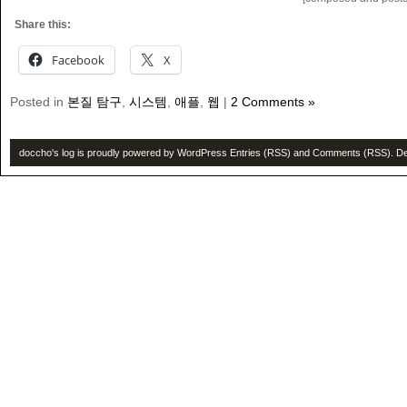
Share this:
Facebook
X
Posted in
본질 탐구
,
시스템
,
애플
,
웹
|
2 Comments »
doccho's log is proudly powered by
WordPress
Entries (RSS)
and
Comments (RSS)
. D