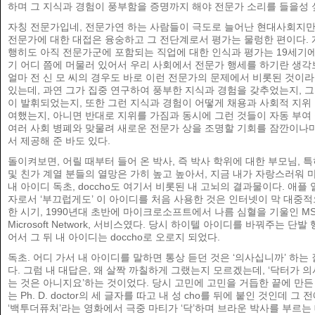
하며 그 지식과 경험이 풍부함을 증명까지 해야 전문가 소리를 들을성 
자칭 전문가입네, 전문가연 하는 사람들이 극도로 늘어난 현대사회지만
전문가에 대한 대접은 융숭하고 그 전단계로서 평가는 물렁한 편이다. 
행히도 아직 전문가군에 포함되는 직업에 대한 인식과 평가는 19세기에
기 어디 쯤에 머물러 있어서 우리 사회에서 전문가 행세를 하기란 생각
얼마 전 신 모 씨의 경우도 바로 이런 전문가의 문제에서 비롯된 것이라
있는데, 과연 그가 집중 연구하여 풍부한 지식과 경험을 갖추었는지, 
이 발휘되었는지, 또한 그런 지식과 경험이 어떻게 채용과 사회적 지위
여했는지, 아니면 반대로 지위를 가짐과 동시에 그런 것들이 자동 부여 
여러 사회 병폐와 맞물려 새로운 전문가 상을 조명할 기회를 잠깐이나
서 제공해 준 바도 있다.
돌이켜보면, 어릴 때부터 들어 온 박사, 즉 박사 학위에 대한 부모님, 
및 친가 계열 분들의 열망은 가히 높고 높아서, 지금 내가 자랑스러워 
내 아이디 독초, doccho도 여기서 비롯된 내 고뇌의 결과물이다. 애플
자로서 ‘부끄럽게도’ 이 아이디를 처음 사용한 것은 인터넷이 막 대중
한 시기, 1990년대 초반에 마이크로소프트에서 나름 심혈을 기울인 MS
Microsoft Network, 서비스였다. 당시 하이텔 아이디를 바꿔주는 단발
어서 그 뒤 내 아이디는 doccho로 오로지 되었다.
독초. 어디 가서 내 아이디를 말하면 통상 듣던 것은 ‘의사십니까’ 하는
다. 그럼 내 대답은, 왜 살짝 까칠하게 그랬는지 모르겠는데, ‘닥터가 
는 것은 아니지요’하는 것이었다. 당시 고민에 고민을 거듭한 끝에 만든
는 Ph. D. doctor의 세 글자를 따고 내 성 cho를 뒤에 붙인 것인데 그 
‘백투더퓨처’라는 영화에서 극중 마티가 ‘닥’하며 브라운 박사를 부르는 