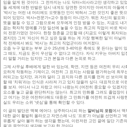
임을 알게 된 것이다. 그 전까지는 나도 닥터=의사라고만 생각하고 있었
들 세계에 대한 반발은 당시 내게도 당연한 것이지만 아버지의 아들에 
‘박사’는 어린 내 머리에도 오랫동안 인이 박혀서 그런 것인지 좋은 뜻
되어 있었다. 박사=전문가=교수 등등이 아니던가. 뭐든 자신의 필요와
뜻을 펼칠 수 있고 그럼으로써 모두에게 인정 받을 수 있는, 지금도 내
꼽는 학자적 명예를 가장 일선에 놓을 수 있는 최고의 직업이 바로 박사,
의 전문가였던 것이다. 한창 청춘을 고민할 때 (지금도 이렇게 회자되는
겠지만) 그저 ‘자신이 하고 싶은 일을 하는 게 가장 행복한 일’이 아닐까
적 전제에서 봐도 ‘박사’는 최고의 직업군이라 여겨졌다.
요즘 누구 말로는 부부 교수 25년에 3-40억은 축에도 못 든다는 말이 
그 때도, 지금도 돈이 우선일 수 없다고 여긴다. 자식 키우는 아버지 입
리 말할 거리는 있지만 그건 본질과 다른 논외로 하고.
그제 사무실 후배에게 말한 바 있는데, 학연, 지연 등은 여전히 우리 사
요하게 작동하는 기제이고, 여전히 그 표지는 사람을 평가하는데 최우
려되고는 있지만, 과거와 달리 그 표지와 다른 표지를 먼저 선 보이며 
할 때 ‘치워’라는 인식은 사라져 가고 있지 않을까 싶다. 대표적으로 이
를 보자. 어디서 나고 자랐고 어디 나왔는지 (여전히 중요할 수 있겠지만
요소를 놓고 글을 판단하지는 않는다. 최고의 만화를 그려도 졸업장이
고 여기는 것은 여전하다해도 대중은 그 만화가를 여전히 뜨겁게 사랑
실도 우리는 소위 ‘넷심’을 통해 확인할 수 있다.
이 글의 발단은 맥북 에어다. 상주하다시피 하는
알비님의 포럼
에서 맥
대한 글이 활발히 올라오고 자연스레 나도 ‘프로’가 아님을 선언하고 ‘
유롭게’ 살아 볼까 하는 생각을 했는데, 이런저런 고민 끝에 일단 기존의
움’은 무엇인지 생각해 보고자 한 것이다.